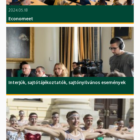
2024.05.18
Economeet
Interjúk, sajtótájékoztatók, sajtónyilvános események