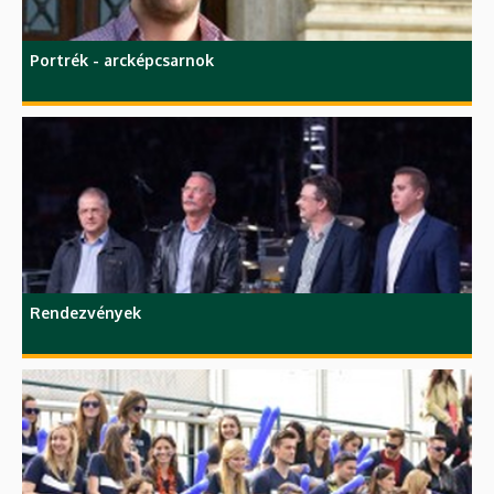
Portrék - arcképcsarnok
Rendezvények