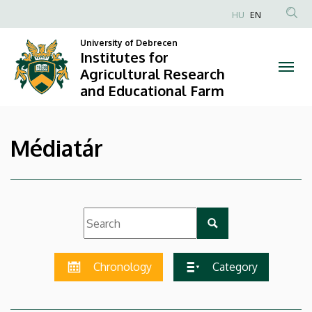
|
Skip
HU
EN
to
Anonim
Institutes
main
University of Debrecen
Felhasználói
Institutes for
content
for
fiók
Agricultural Research
and Educational Farm
menüje
Agricultural
Research
Médiatár
and
Educational
Farm
Chronology
Category