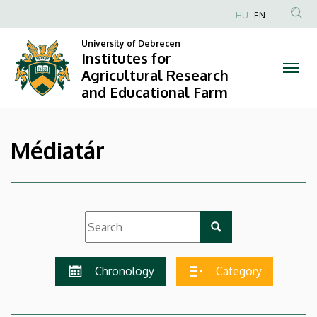
|
Skip
HU
EN
to
Anonim
Institutes
main
University of Debrecen
Felhasználói
Institutes for
content
for
fiók
Agricultural Research
and Educational Farm
menüje
Agricultural
Research
Médiatár
and
Educational
Farm
Chronology
Category