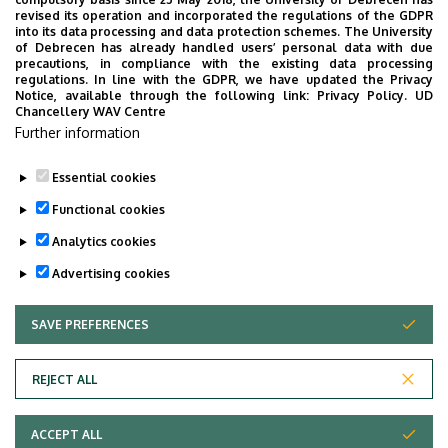
revised its operation and incorporated the regulations of the GDPR
into its data processing and data protection schemes. The University
2026.06.18
of Debrecen has already handled users’ personal data with due
II. Agrár Üzleti Klub, fórum, Nádudvar, IK, GTK, MÉK, RH,
precautions, in compliance with the existing data processing
DE
regulations. In line with the GDPR, we have updated the Privacy
Notice, available through the following link:
Privacy Policy.
UD
Chancellery WAV Centre
Further information
SHOW MORE
Essential cookies
Functional cookies
Analytics cookies
Advertising cookies
SAVE PREFERENCES
WITHDRAW CONSENT
Adatvédelem
Privacy Policy
REJECT ALL
Technical Information
ACCEPT ALL