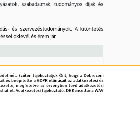
lyázatok, szabadalmak, tudományos díjak és
dás- és szervezéstudományok. A kitüntetés
ssel oklevél és érem jár.
édelmét. Ezúton tájékoztatjuk Önt, hogy a Debreceni
it és beépítette a GDPR előírásait az adatkezelési és
kezelte, megfelelve az érvényben lévő adatkezelési
ezetgazdálkodási Kar
ashat el:
Adatkezelési tájékoztató.
DE Kancellária WAV