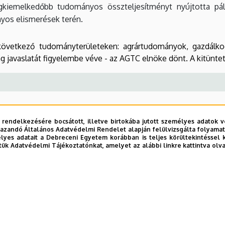
egkiemelkedőbb tudományos összteljesítményt nyújtotta pá
yos elismerések terén.
övetkező tudományterületeken: agrártudományok, gazdálko
javaslatát figyelembe véve - az AGTC elnöke dönt. A kitünteté
 rendelkezésére bocsátott, illetve birtokába jutott személyes adatok v
Beosztás
: egyetemi docens
azandó Általános Adatvédelmi Rendelet alapján felülvizsgálta folyamata
yes adatait a Debreceni Egyetem korábban is teljes körültekintéssel 
Szervezet:
Mezőgazdaság-, Élelmiszertudományi és Körny
tük Adatvédelmi Tájékoztatónkat, amelyet az alábbi linkre kattintva olv
Adományozás éve
: 2013