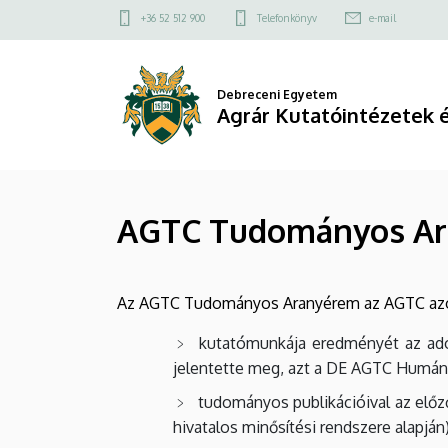
AGTC
Ugrás
Felső
+36 52 512 900
Telefonkönyv
e-mail
a
kapcsolat
Tudományos
tartalomra
menü
Aranyérem
Debreceni Egyetem
Agrár Kutatóintézetek 
|
Agrár
Kutatóintézetek
AGTC Tudományos A
és
Tangazdaság
Az AGTC Tudományos Aranyérem az AGTC azon 
(AKIT)
kutatómunkája eredményét az ad
jelentette meg, azt a DE AGTC Humáne
tudományos publikációival az előz
hivatalos minősítési rendszere alapján