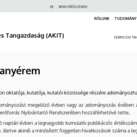
Felső
DE
BEMUTATÓÜZEMEK
navigáció
RÓLUNK
TUDOMÁNY 
és Tangazdaság (AKIT)
DEBRECENI TAN
ranyérem
oktatója, kutatója, kutatói közössége részére adományozha
ományozást megelőző évben vagy az adományozás évében aug
rőforrás Nyilvántartó Rendszerében hozzáférhetővé tette,
ő naptári évben a legnagyobb kumulatív publikációs értékszá
), illetve akinél a minősített független hivatkozások száma a l