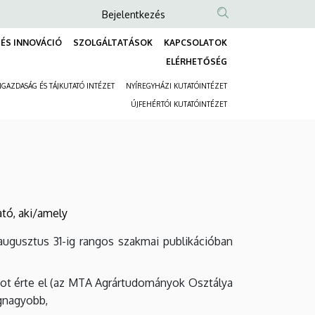
Anonim
Bejelentkezés
Felhasználói
ÉS INNOVÁCIÓ
SZOLGÁLTATÁSOK
KAPCSOLATOK
fiók
Fő
ELÉRHETŐSÉG
menüje
navigáció
GAZDASÁG ÉS TÁJKUTATÓ INTÉZET
NYÍREGYHÁZI KUTATÓINTÉZET
Másodlagos
ÚJFEHÉRTÓI KUTATÓINTÉZET
navigáció
tó, aki/amely
usztus 31-ig rangos szakmai publikációban
mot érte el (az MTA Agrártudományok Osztálya
egnagyobb,