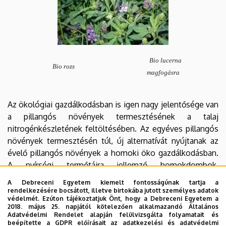
Bio lucerna
Bio rozs
magfogásra
Az ökológiai gazdálkodásban is igen nagy jelentősége van
a pillangós növények termesztésének a talaj
nitrogénkészletének feltöltésében. Az egyéves pillangós
növények termesztésén túl, új alternatívát nyújtanak az
évelő pillangós növények a homoki öko gazdálkodásban.
A nyírségi termőtájra jellemző homokdombok,
homokhátak hasznosításában és defláció elleni
A Debreceni Egyetem kiemelt fontosságúnak tartja a
védelmében kiemelkedő szerepet kap a lucerna. Az
rendelkezésére bocsátott, illetve birtokába jutott személyes adatok
védelmét. Ezúton tájékoztatjuk Önt, hogy a Debreceni Egyetem a
Intézetünkben nemesített HUNOR-40 lucerna fajtával
2018. május 25. napjától kötelezően alkalmazandó Általános
betelepített ökológiai gazdálkodásba vont területeinken a
Adatvédelmi Rendelet alapján felülvizsgálta folyamatait és
beépítette a GDPR előírásait az adatkezelési és adatvédelmi
jelentős szénatermés mellett eredményes