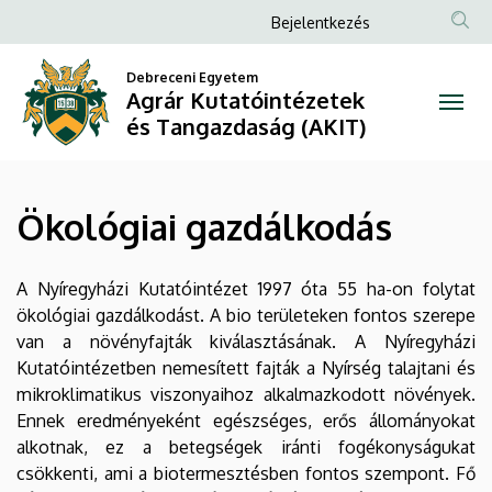
Ökológiai
Ugrás
Anonim
Bejelentkezés
a
Felhasználói
gazdálkodás
tartalomra
Debreceni Egyetem
fiók
Agrár Kutatóintézetek
|
menüje
és Tangazdaság (AKIT)
Agrár
Kutatóintézetek
Ökológiai gazdálkodás
és
Tangazdaság
A Nyíregyházi Kutatóintézet 1997 óta 55 ha-on folytat
ökológiai gazdálkodást. A bio területeken fontos szerepe
(AKIT)
van a növényfajták kiválasztásának. A Nyíregyházi
Kutatóintézetben nemesített fajták a Nyírség talajtani és
mikroklimatikus viszonyaihoz alkalmazkodott növények.
Ennek eredményeként egészséges, erős állományokat
alkotnak, ez a betegségek iránti fogékonyságukat
csökkenti, ami a biotermesztésben fontos szempont. Fő