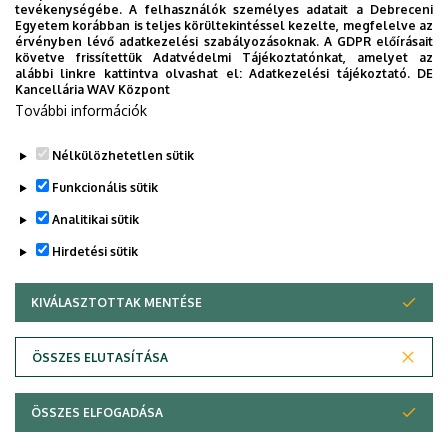
tevékenységébe. A felhasználók személyes adatait a Debreceni
vetőmagtermesztést is folytatunk az említett fajtából.
Egyetem korábban is teljes körültekintéssel kezelte, megfelelve az
érvényben lévő adatkezelési szabályozásoknak. A GDPR előírásait
Jelentősebb ritkulás nélkül öt évig tudjuk álló kultúrában
követve frissítettük Adatvédelmi Tájékoztatónkat, amelyet az
tartani a lucernát. A nitrogéngyűjtésen túl a lucerna mélyre
alábbi linkre kattintva olvashat el:
Adatkezelési tájékoztató.
DE
Kancellária WAV Központ
hatoló gyökérzete segíti a tápanyagok feltáródását, és
További információk
nagy mennyiségű szerves anyaggal gazdagítja a talajt. A
defláció ellen védi a területet.
Nélkülözhetetlen sütik
Legutóbbi frissítés:
2023. 03. 01. 12:44
Funkcionális sütik
Analitikai sütik
Hirdetési sütik
KIVÁLASZTOTTAK MENTÉSE
WITHDRAW CONSENT
Adatvédelem
Adatvédelem
ÖSSZES ELUTASÍTÁSA
Technikai információk
ÖSSZES ELFOGADÁSA
Copyright © 2026 Unideb