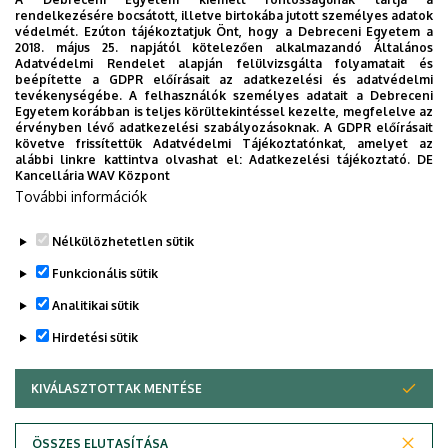
rendelkezésére bocsátott, illetve birtokába jutott személyes adatok
szakértő)
védelmét. Ezúton tájékoztatjuk Önt, hogy a Debreceni Egyetem a
2018. május 25. napjától kötelezően alkalmazandó Általános
Kreczné Kovács Edina
(ügyintéző)
Adatvédelmi Rendelet alapján felülvizsgálta folyamatait és
beépítette a GDPR előírásait az adatkezelési és adatvédelmi
Nagyné Vadász Krisztina
(ügyvivő-szakértő)
tevékenységébe. A felhasználók személyes adatait a Debreceni
Egyetem korábban is teljes körültekintéssel kezelte, megfelelve az
érvényben lévő adatkezelési szabályozásoknak. A GDPR előírásait
követve frissítettük Adatvédelmi Tájékoztatónkat, amelyet az
alábbi linkre kattintva olvashat el:
Adatkezelési tájékoztató.
DE
Kancellária WAV Központ
További információk
Nélkülözhetetlen sütik
Legutóbbi frissítés:
2025. 09. 04. 07:48
Funkcionális sütik
Analitikai sütik
Hirdetési sütik
KIVÁLASZTOTTAK MENTÉSE
WITHDRAW CONSENT
Adatvédelem
Adatvédelem
ÖSSZES ELUTASÍTÁSA