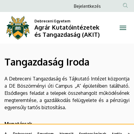
Tangazdaság
Ugrás
Anonim
Bejelentkezés
a
Felhasználói
Iroda
tartalomra
Debreceni Egyetem
fiók
Agrár Kutatóintézetek
|
menüje
és Tangazdaság (AKIT)
Agrár
Kutatóintézetek
Tangazdaság Iroda
és
Tangazdaság
A Debreceni Tangazdaság és Tájkutató Intézet központja
a DE Böszörményi úti Campus „A” épületében található.
(AKIT)
Elsődleges feladat a telepek összehangolt működésének
megteremtése, a gazdálkodás felügyelete és a pénzügyi
egyensúly tartós biztosítása.
Munatársak
Nagy-Létray Judit (jelenleg CSED-en)
(ügyvivő-
A Debreceni Egyetem kiemelt fontosságúnak tartja a