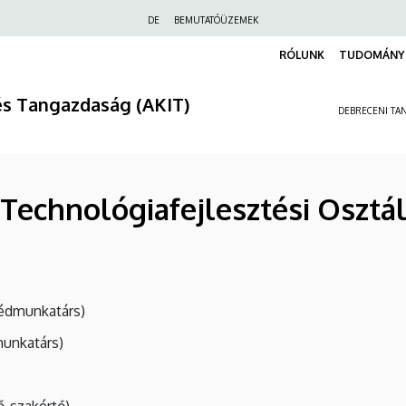
Felső
DE
BEMUTATÓÜZEMEK
navigáció
RÓLUNK
TUDOMÁNY 
és Tangazdaság (AKIT)
DEBRECENI TAN
Technológiafejlesztési Osztá
édmunkatárs)
unkatárs)