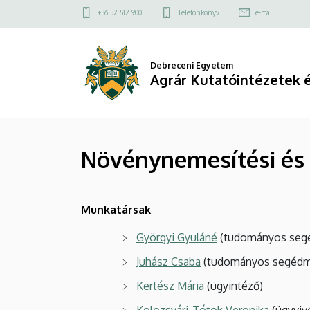
Növénynemesítési
Ugrás
Felső
+36 52 512 900
Telefonkönyv
e-mail
a
kapcsolat
és
tartalomra
menü
Technológiafejlesztési
Debreceni Egyetem
Agrár Kutatóintézetek 
Osztály
|
Agrár
Növénynemesítési és 
Kutatóintézetek
és
Munkatársak
Tangazdaság
Györgyi Gyuláné
(tudományos seg
Juhász Csaba
(tudományos segédm
(AKIT)
Kertész Mária
(ügyintéző)