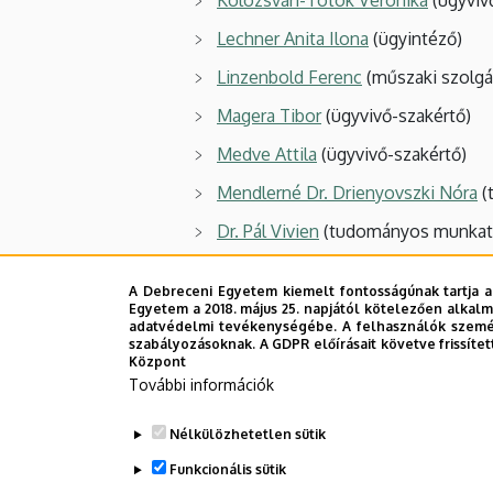
Kolozsvári-Tótok Veronika
(ügyviv
Lechner Anita Ilona
(ügyintéző)
Linzenbold Ferenc
(műszaki szolgá
Magera Tibor
(ügyvivő-szakértő)
Medve Attila
(ügyvivő-szakértő)
Mendlerné Dr. Drienyovszki Nóra
(
Dr. Pál Vivien
(tudományos munkat
Radócz Zoltán
(műszaki szolgáltat
A Debreceni Egyetem kiemelt fontosságúnak tartja a
Sipos Tamás
(tudományos segédm
Egyetem a 2018. május 25. napjától kötelezően alkalm
adatvédelmi tevékenységébe. A felhasználók személ
szabályozásoknak. A GDPR előírásait követve frissítet
Szántai Gergely
(szakmai szolgálta
Központ
Sziklai Zoltán
(műszaki szolgáltató
További információk
Szűcsné Pozsonyi Beáta
(műszaki 
Nélkülözhetetlen sütik
Tóth Gabriella Judit
(tudományos s
Funkcionális sütik