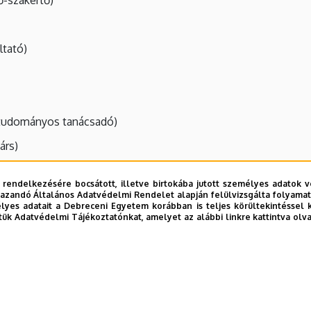
ő-szakértő)
ltató)
tudományos tanácsadó)
árs)
ó)
 rendelkezésére bocsátott, illetve birtokába jutott személyes adatok v
unkatárs)
azandó Általános Adatvédelmi Rendelet alapján felülvizsgálta folyamata
yes adatait a Debreceni Egyetem korábban is teljes körültekintéssel 
tük Adatvédelmi Tájékoztatónkat, amelyet az alábbi linkre kattintva olv
tó)
)
szolgáltató)
egédmunkatárs)