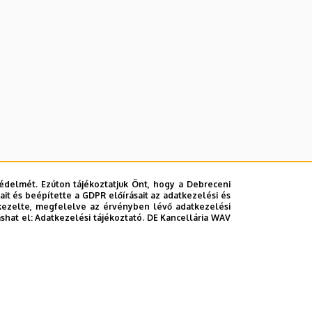
édelmét. Ezúton tájékoztatjuk Önt, hogy a Debreceni
it és beépítette a GDPR előírásait az adatkezelési és
kezelte, megfelelve az érvényben lévő adatkezelési
ashat el:
Adatkezelési tájékoztató.
DE Kancellária WAV