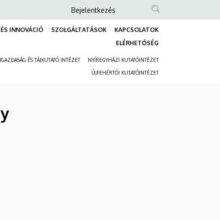
Anonim
Bejelentkezés
Felhasználói
ÉS INNOVÁCIÓ
SZOLGÁLTATÁSOK
KAPCSOLATOK
fiók
Fő
ELÉRHETŐSÉG
menüje
navigáció
GAZDASÁG ÉS TÁJKUTATÓ INTÉZET
NYÍREGYHÁZI KUTATÓINTÉZET
Másodlagos
ÚJFEHÉRTÓI KUTATÓINTÉZET
navigáció
ly