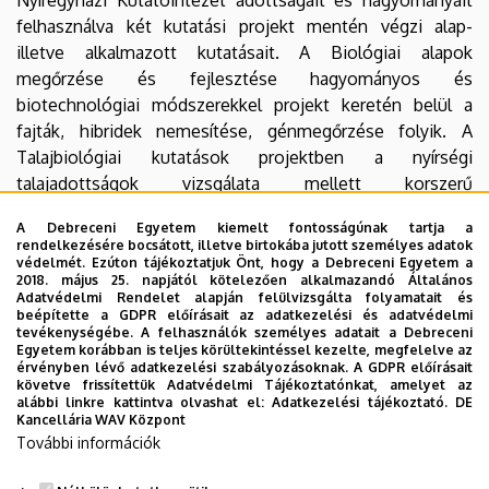
felhasználva két kutatási projekt mentén végzi alap-
illetve alkalmazott kutatásait. A Biológiai alapok
megőrzése és fejlesztése hagyományos és
biotechnológiai módszerekkel projekt keretén belül a
fajták, hibridek nemesítése, génmegőrzése folyik. A
Talajbiológiai kutatások projektben a nyírségi
talajadottságok vizsgálata mellett korszerű
laboratóriumban folynak a talajélet, a talaj biológiai
A Debreceni Egyetem kiemelt fontosságúnak tartja a
aktivitásának vizsgálatai.
rendelkezésére bocsátott, illetve birtokába jutott személyes adatok
védelmét. Ezúton tájékoztatjuk Önt, hogy a Debreceni Egyetem a
2018. május 25. napjától kötelezően alkalmazandó Általános
Adatvédelmi Rendelet alapján felülvizsgálta folyamatait és
beépítette a GDPR előírásait az adatkezelési és adatvédelmi
tevékenységébe. A felhasználók személyes adatait a Debreceni
Egyetem korábban is teljes körültekintéssel kezelte, megfelelve az
érvényben lévő adatkezelési szabályozásoknak. A GDPR előírásait
követve frissítettük Adatvédelmi Tájékoztatónkat, amelyet az
alábbi linkre kattintva olvashat el:
Adatkezelési tájékoztató.
DE
Kancellária WAV Központ
További információk
A kutatóintézet fajtabemutató kertje (részlet)