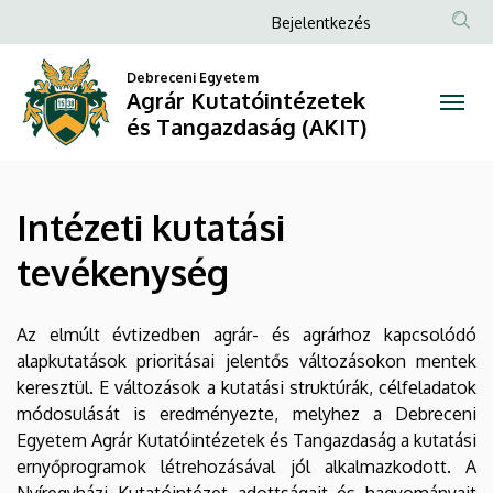
Intézeti
Ugrás
Anonim
Bejelentkezés
a
Felhasználói
kutatási
tartalomra
Debreceni Egyetem
fiók
Agrár Kutatóintézetek
tevékenység
menüje
és Tangazdaság (AKIT)
|
Agrár
Intézeti kutatási
Kutatóintézetek
tevékenység
és
Tangazdaság
Az elmúlt évtizedben agrár- és agrárhoz kapcsolódó
alapkutatások prioritásai jelentős változásokon mentek
(AKIT)
keresztül. E változások a kutatási struktúrák, célfeladatok
módosulását is eredményezte, melyhez a Debreceni
Egyetem Agrár Kutatóintézetek és Tangazdaság a kutatási
ernyőprogramok létrehozásával jól alkalmazkodott. A
Nyíregyházi Kutatóintézet adottságait és hagyományait