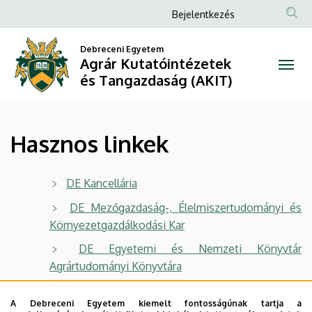
Hasznos
Ugrás
Anonim
Bejelentkezés
a
Felhasználói
linkek
tartalomra
Debreceni Egyetem
fiók
Agrár Kutatóintézetek
|
menüje
és Tangazdaság (AKIT)
Agrár
Kutatóintézetek
Hasznos linkek
és
Tangazdaság
DE Kancellária
(AKIT)
DE Mezőgazdaság-, Élelmiszertudományi és
Környezetgazdálkodási Kar
DE Egyetemi és Nemzeti Könyvtár
Agrártudományi Könyvtára
Nemzeti Kutatási, Fejlesztési és Innovációs
A Debreceni Egyetem kiemelt fontosságúnak tartja a
Hivatal