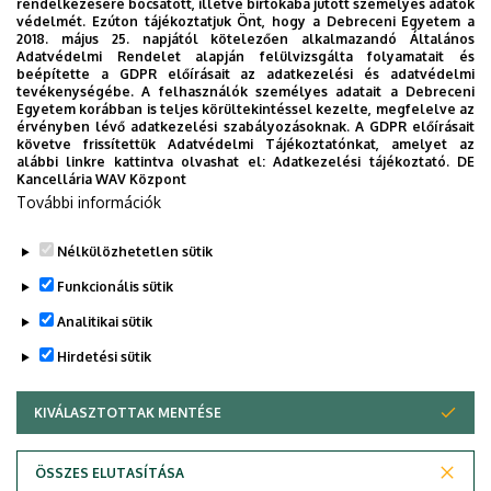
rendelkezésére bocsátott, illetve birtokába jutott személyes adatok
védelmét. Ezúton tájékoztatjuk Önt, hogy a Debreceni Egyetem a
Nemzeti Élelmiszerlánc-biztonsági Hivatal
2018. május 25. napjától kötelezően alkalmazandó Általános
Adatvédelmi Rendelet alapján felülvizsgálta folyamatait és
Herman Ottó Intézet
beépítette a GDPR előírásait az adatkezelési és adatvédelmi
tevékenységébe. A felhasználók személyes adatait a Debreceni
Agrárminisztérium
Egyetem korábban is teljes körültekintéssel kezelte, megfelelve az
érvényben lévő adatkezelési szabályozásoknak. A GDPR előírásait
Nemzeti Agrárgazdasági Kamara
követve frissítettük Adatvédelmi Tájékoztatónkat, amelyet az
alábbi linkre kattintva olvashat el:
Adatkezelési tájékoztató.
DE
Kancellária WAV Központ
Agrárhírek - Mezőlap
További információk
Magyar értéktár - Hungarikumok
Nélkülözhetetlen sütik
Legutóbbi frissítés:
2023. 02. 27. 15:25
Funkcionális sütik
Analitikai sütik
Hirdetési sütik
KIVÁLASZTOTTAK MENTÉSE
WITHDRAW CONSENT
Adatvédelem
Adatvédelem
ÖSSZES ELUTASÍTÁSA