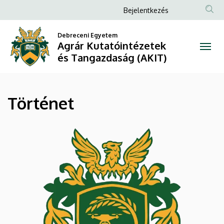
Történet
Ugrás
Anonim
Bejelentkezés
a
Felhasználói
|
tartalomra
Debreceni Egyetem
fiók
Agrár Kutatóintézetek
Agrár
menüje
és Tangazdaság (AKIT)
Kutatóintézetek
és
Történet
Tangazdaság
(AKIT)