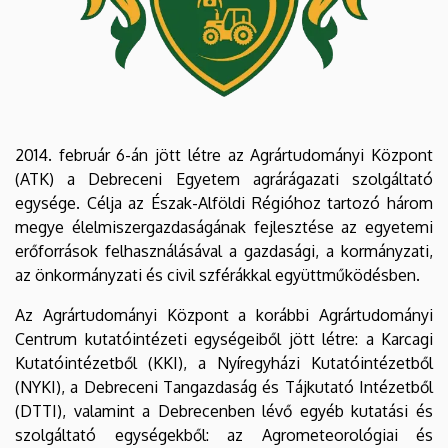
2014. február 6-án jött létre az Agrártudományi Központ
(ATK) a Debreceni Egyetem agrárágazati szolgáltató
egysége. Célja az Észak-Alföldi Régióhoz tartozó három
megye élelmiszergazdaságának fejlesztése az egyetemi
erőforrások felhasználásával a gazdasági, a kormányzati,
az önkormányzati és civil szférákkal együttműködésben.
Az Agrártudományi Központ a korábbi Agrártudományi
Centrum kutatóintézeti egységeiből jött létre: a Karcagi
Kutatóintézetből (KKI), a Nyíregyházi Kutatóintézetből
(NYKI), a Debreceni Tangazdaság és Tájkutató Intézetből
(DTTI), valamint a Debrecenben lévő egyéb kutatási és
szolgáltató egységekből: az Agrometeorológiai és