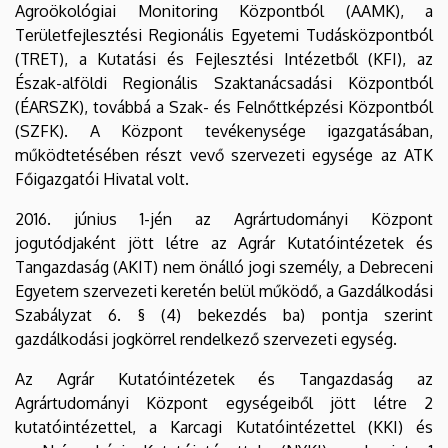
Agroökológiai Monitoring Központból (AAMK), a
Területfejlesztési Regionális Egyetemi Tudásközpontból
(TRET), a Kutatási és Fejlesztési Intézetből (KFI), az
Észak-alföldi Regionális Szaktanácsadási Központból
(ÉARSZK), továbbá a Szak- és Felnőttképzési Központból
(SZFK). A Központ tevékenysége igazgatásában,
működtetésében részt vevő szervezeti egysége az ATK
Főigazgatói Hivatal volt.
2016. június 1-jén az Agrártudományi Központ
jogutódjaként jött létre az Agrár Kutatóintézetek és
Tangazdaság (AKIT) nem önálló jogi személy, a Debreceni
Egyetem szervezeti keretén belül működő, a Gazdálkodási
Szabályzat 6. § (4) bekezdés ba) pontja szerint
gazdálkodási jogkörrel rendelkező szervezeti egység.
Az Agrár Kutatóintézetek és Tangazdaság az
Agrártudományi Központ egységeiből jött létre 2
kutatóintézettel, a Karcagi Kutatóintézettel (KKI) és