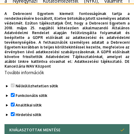
a Nyíregyházi Kutatóintézettel (NYKI), valamint 1
tangazdasággal, a Debreceni Tangazdaság és Tájkutató
A Debreceni Egyetem kiemelt fontosságúnak tartja a
Intézettel (DTTI).
rendelkezésére bocsátott, illetve birtokába jutott személyes adatok
védelmét. Ezúton tájékoztatjuk Önt, hogy a Debreceni Egyetem a
2021. február 1-től az Agrár Kutatóintézet és Tangazdaság
2018. május 25. napjától kötelezően alkalmazandó Általános
Adatvédelmi Rendelet alapján felülvizsgálta folyamatait és
2 kutatóintézettel, az Újfehértói Kutatóintézettel (ÚJKI) és
beépítette a GDPR előírásait az adatkezelési és adatvédelmi
a
Nyíregyházi Kutatóintézettel (NYKI), valamint 1
tevékenységébe. A felhasználók személyes adatait a Debreceni
Egyetem korábban is teljes körültekintéssel kezelte, megfelelve az
tangazdasággal, a Debreceni Tangazdaság és Tájkutató
érvényben lévő adatkezelési szabályozásoknak. A GDPR előírásait
Intézettel (DTTI) folytatta tovább működését.
követve frissítettük Adatvédelmi Tájékoztatónkat, amelyet az
alábbi linkre kattintva olvashat el:
Adatkezelési tájékoztató.
DE
Kancellária WAV Központ
Az AKIT tevékenysége igazgatásában részt vevő
További információk
szervezeti egység az Agrár Kutatóintézetek és
Tangazdaság Főigazgatói Titkárság.
Nélkülözhetetlen sütik
Legutóbbi frissítés:
2025. 03. 04. 14:06
Funkcionális sütik
Analitikai sütik
Hirdetési sütik
KIVÁLASZTOTTAK MENTÉSE
WITHDRAW CONSENT