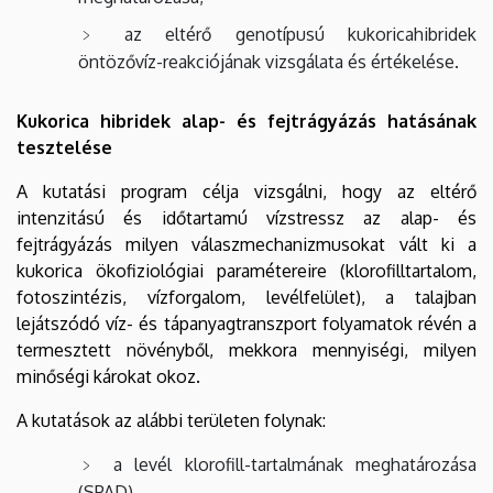
az eltérő genotípusú kukoricahibridek
öntözővíz-reakciójának vizsgálata és értékelése.
Kukorica hibridek alap- és fejtrágyázás hatásának
tesztelése
A kutatási program célja vizsgálni, hogy az eltérő
intenzitású és időtartamú vízstressz az alap- és
fejtrágyázás milyen válaszmechanizmusokat vált ki a
kukorica ökofiziológiai paramétereire (klorofilltartalom,
fotoszintézis, vízforgalom, levélfelület), a talajban
lejátszódó víz- és tápanyagtranszport folyamatok révén a
termesztett növényből, mekkora mennyiségi, milyen
minőségi károkat okoz.
A kutatások az alábbi területen folynak:
a levél klorofill-tartalmának meghatározása
(SPAD),