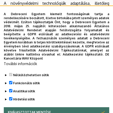
A növényvédelmi technológiák adaptálása, illetőleg
továbbfejlesztése komplex módon a búza, kukorica,
A Debreceni Egyetem kiemelt fontosságúnak tartja a
napraforgó és repce szántóföldi növények esetében. A
rendelkezésére bocsátott, illetve birtokába jutott személyes adatok
kutatások összterületigénye 4 ha.
védelmét. Ezúton tájékoztatjuk Önt, hogy a Debreceni Egyetem a
2018. május 25. napjától kötelezően alkalmazandó Általános
Adatvédelmi Rendelet alapján felülvizsgálta folyamatait és
A szántóföldi növények trágyázási modelljeinek
beépítette a GDPR előírásait az adatkezelési és adatvédelmi
vizsgálata tartamkísérletben
tevékenységébe. A felhasználók személyes adatait a Debreceni
Egyetem korábban is teljes körültekintéssel kezelte, megfelelve az
érvényben lévő adatkezelési szabályozásoknak. A GDPR előírásait
A hazai vetésszerkezetben legfontosabb növényfajok
követve frissítettük Adatvédelmi Tájékoztatónkat, amelyet az
(búza, kukorica, napraforgó, repce) trágyázási
alábbi linkre kattintva olvashat el:
Adatkezelési tájékoztató.
DE
Kancellária WAV Központ
modelljeinek komplex vizsgálata csernozjom talajon. A
További információk
trágyázás hatásának és hatékonyságának meghatározása
a különböző évjárat típusokban. Területigénye: 2 ha.
Nélkülözhetetlen sütik
Legutóbbi frissítés:
2023. 02. 28. 15:15
Funkcionális sütik
Analitikai sütik
Hirdetési sütik
KIVÁLASZTOTTAK MENTÉSE
WITHDRAW CONSENT