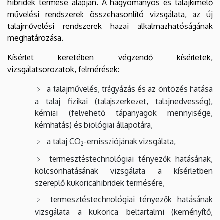
hibridek termése alapján. A hagyományos és talajkímélő
művelési rendszerek összehasonlító vizsgálata, az új
talajművelési rendszerek hazai alkalmazhatóságának
meghatározása.
Kísérlet keretében végzendő kísérletek,
vizsgálatsorozatok, felmérések:
a talajművelés, trágyázás és az öntözés hatása
a talaj fizikai (talajszerkezet, talajnedvesség),
kémiai (felvehető tápanyagok mennyisége,
kémhatás) és biológiai állapotára,
a talaj CO
-emissziójának vizsgálata,
2
termesztéstechnológiai tényezők hatásának,
kölcsönhatásának vizsgálata a kísérletben
szereplő kukoricahibridek termésére,
termesztéstechnológiai tényezők hatásának
vizsgálata a kukorica beltartalmi (keményítő,