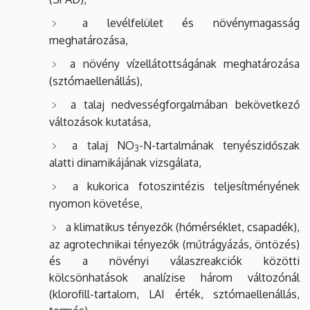
a levélfelület és növénymagasság
meghatározása,
a növény vízellátottságának meghatározása
(sztómaellenállás),
a talaj nedvességforgalmában bekövetkező
változások kutatása,
a talaj NO
-N-tartalmának tenyészidőszak
3
alatti dinamikájának vizsgálata,
a kukorica fotoszintézis teljesítményének
nyomon követése,
a klimatikus tényezők (hőmérséklet, csapadék),
az agrotechnikai tényezők (műtrágyázás, öntözés)
és a növényi válaszreakciók közötti
kölcsönhatások analízise három változónál
(klorofill-tartalom, LAI érték, sztómaellenállás,