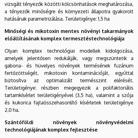
vizsgált tényezők közötti kölcsönhatások meghatározása,
a tényezők minőségre és környezeti állapotra gyakorolt
hatásának parametrizálása. Területigénye: 1,5 ha
Minőségi és mikotoxin mentes növényi takarmányok
előállításának komplex termesztéstechnológiája
Olyan komplex technológiai modellek kidolgozása,
amelyek jelentősen redukálják, vagy megszüntetik a
gabona- és hüvelyes növények termésének fuzárium
fertőzöttségét, mikotoxin kontaminációját, egyúttal
biztosítva az optimalizált termésszint elérését.
Területigénye: részben megegyezik a polifaktoriális
tartamkísérlet területigényével (3,5 ha), valamint a szója
és kukorica fajtaösszehasonlító kísérletek területigénye
2,0 ha.
Szántóföldi növények növényvédelmi
technológiájának komplex fejlesztése