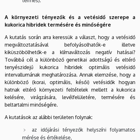
termés).
A környezeti tényezők és a vetésidő szerepe a
kukorica hibridek termésére és minőségére
A kutatás során arra keressük a választ, hogy a vetésidő
megváltoztatásával befolyásolhatók-e illetve
kiküszöbölhetők-e a klímaváltozás negatív hatásai?
Továbbá cél a különböző genetikai adottságú és eltérő
tenyészidejű kukorica hibridek optimális vetésidő
intervallumának meghatározása. Annak elemzése, hogy a
különböző (korai, optimális, késői) vetésidők hogyan
hatnak eltérő környezeti feltételek mellett a kukorica
kelésére, virágzására, levélfelületére, termésére és
beltartalmi minőségére.
A kutatások az alábbi területen folynak:
az időjárási tényezők helyszíni folyamatos
mérése és értékelése,