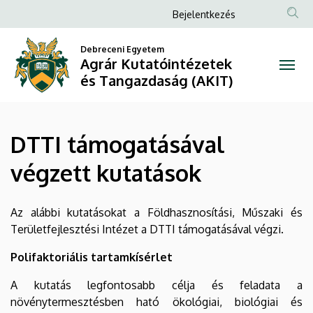
DTTI
Ugrás
Anonim
Bejelentkezés
a
Felhasználói
támogatásával
tartalomra
Debreceni Egyetem
fiók
Agrár Kutatóintézetek
végzett
menüje
és Tangazdaság (AKIT)
kutatások
|
DTTI támogatásával
Agrár
végzett kutatások
Kutatóintézetek
és
Az alábbi kutatásokat a Földhasznosítási, Műszaki és
Területfejlesztési Intézet a DTTI támogatásával végzi.
Tangazdaság
Polifaktoriális tartamkísérlet
(AKIT)
A kutatás legfontosabb célja és feladata a
növénytermesztésben ható ökológiai, biológiai és