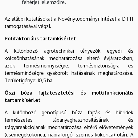
fehérje) jellemzőire.
Az alábbi kutatásokat a Növénytudományi Intézet a DTTI
támogatásával végzi.
Polifaktoriális tartamkísérlet
A különböző agrotechnikai tényezők egyedi és
kölcsönhatásának meghatározása eltérő évjáratokban,
azok termésmennyiségre, termésbiztonságra és
termésminőségre gyakorolt hatásainak meghatározása.
Területigénye: 10,5 ha.
Őszi búza fajtatesztelési és multifunkcionális
tartamkísérlet
A különböző genotípusú búza fajták és hibridek
természetes tápanyaghasznosításának és
trágyareakciójának meghatározása eltérő elővetemények
(csemegekukorica, napraforgó, szemes kukorica) után. A