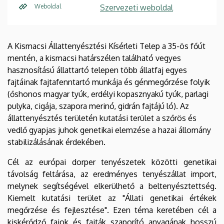
Weboldal
Szervezeti weboldal
A Kismacsi Állattenyésztési Kísérleti Telep a 35-ös főút
mentén, a kismacsi határszélen található vegyes
hasznosítású állattartó telepen több állatfaj egyes
fajtáinak fajtafenntartó munkája és génmegőrzése folyik
(őshonos magyar tyúk, erdélyi kopasznyakú tyúk, parlagi
pulyka, cigája, szapora merinó, gidrán fajtájú ló). Az
állattenyésztés területén kutatási terület a szőrös és
vedlő gyapjas juhok genetikai elemzése a hazai állomány
stabilizálásának érdekében.
Cél az európai dorper tenyészetek közötti genetikai
távolság feltárása, az eredményes tenyészállat import,
melynek segítségével elkerülhető a beltenyésztettség.
Kiemelt kutatási terület az "Állati genetikai értékek
megőrzése és fejlesztése". Ezen téma keretében cél a
kiskérődző fajok és fajták szaporító anyagának hosszú