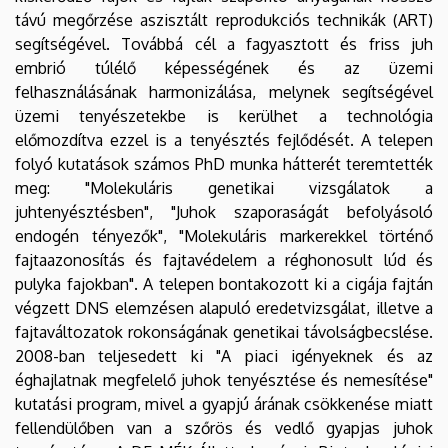
távú megőrzése aszisztált reprodukciós technikák (ART)
segítségével. Továbbá cél a fagyasztott és friss juh
embrió túlélő képességének és az üzemi
felhasználásának harmonizálása, melynek segítségével
üzemi tenyészetekbe is kerülhet a technológia
előmozdítva ezzel is a tenyésztés fejlődését. A telepen
folyó kutatások számos PhD munka hátterét teremtették
meg: "Molekuláris genetikai vizsgálatok a
juhtenyésztésben", "Juhok szaporaságát befolyásoló
endogén tényezők", "Molekuláris markerekkel történő
fajtaazonosítás és fajtavédelem a réghonosult lúd és
pulyka fajokban". A telepen bontakozott ki a cigája fajtán
végzett DNS elemzésen alapuló eredetvizsgálat, illetve a
fajtaváltozatok rokonságának genetikai távolságbecslése.
2008-ban teljesedett ki "A piaci igényeknek és az
éghajlatnak megfelelő juhok tenyésztése és nemesítése"
kutatási program, mivel a gyapjú árának csökkenése miatt
fellendülőben van a szőrös és vedlő gyapjas juhok