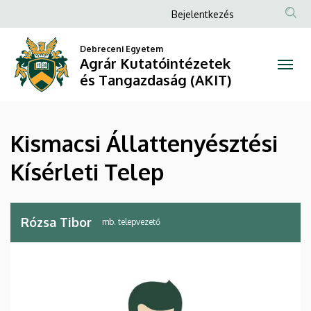
Kismacsi
Ugrás
Anonim
Bejelentkezés
a
Felhasználói
Állattenyésztési
tartalomra
Debreceni Egyetem
fiók
Agrár Kutatóintézetek
Kísérleti
menüje
és Tangazdaság (AKIT)
Telep
|
Kismacsi Állattenyésztési
Agrár
Kísérleti Telep
Kutatóintézetek
és
Rózsa Tibor
mb. telepvezető
Tangazdaság
(AKIT)