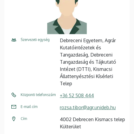
Szervezeti egység
Debreceni Egyetem, Agrár
Kutatóintézetek és
Tangazdaság, Debreceni
Tangazdaság és Tájkutató
Intézet (DTTI), Kismacsi
Állattenyésztési Kísérleti
Telep
Központi telefonszám
+36 52 508 444
E-mail cím
rozsa.tibor@agr.unideb.hu
Cím
4002 Debrecen Kismacs telep
Külterület