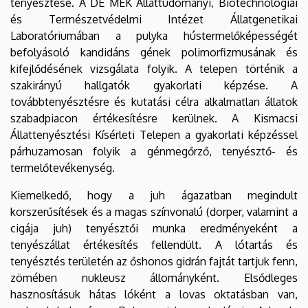
tenyésztése. A DE MÉK Állattudományi, Biotechnológiai
és Természetvédelmi Intézet Állatgenetikai
Laboratóriumában a pulyka hústermelőképességét
befolyásoló kandidáns gének polimorfizmusának és
kifejlődésének vizsgálata folyik. A telepen történik a
szakirányú hallgatók gyakorlati képzése. A
továbbtenyésztésre és kutatási célra alkalmatlan állatok
szabadpiacon értékesítésre kerülnek. A Kismacsi
Állattenyésztési Kísérleti Telepen a gyakorlati képzéssel
párhuzamosan folyik a génmegőrző, tenyésztő- és
termelőtevékenység.
Kiemelkedő, hogy a juh ágazatban megindult
korszerűsítések és a magas színvonalú (dorper, valamint a
cigája juh) tenyésztői munka eredményeként a
tenyészállat értékesítés fellendült. A lótartás és
tenyésztés területén az őshonos gidrán fajtát tartjuk fenn,
zömében nukleusz állományként. Elsődleges
hasznosításuk hátas lóként a lovas oktatásban van,