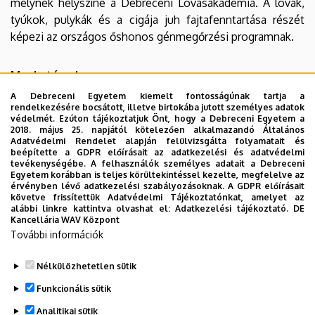
melynek helyszíne a Debreceni Lovasakadémia. A lovak,
tyúkok, pulykák és a cigája juh fajtafenntartása részét
képezi az országos őshonos génmegőrzési programnak.
Munkatársak
A Debreceni Egyetem kiemelt fontosságúnak tartja a
Dr. Árnyasi Mariann
(tudományos főmunkatárs)
rendelkezésére bocsátott, illetve birtokába jutott személyes adatok
védelmét. Ezúton tájékoztatjuk Önt, hogy a Debreceni Egyetem a
Csapó Zsolt
(szakmai szolgáltató)
2018. május 25. napjától kötelezően alkalmazandó Általános
Adatvédelmi Rendelet alapján felülvizsgálta folyamatait és
Fogarasi László
(műszaki szolgáltató)
beépítette a GDPR előírásait az adatkezelési és adatvédelmi
tevékenységébe. A felhasználók személyes adatait a Debreceni
Juhász Béla (műszaki szolgáltató)
Egyetem korábban is teljes körültekintéssel kezelte, megfelelve az
érvényben lévő adatkezelési szabályozásoknak. A GDPR előírásait
Lukácsi Zsigmond
(műszaki szolgáltató)
követve frissítettük Adatvédelmi Tájékoztatónkat, amelyet az
alábbi linkre kattintva olvashat el:
Adatkezelési tájékoztató.
DE
Kancellária WAV Központ
Sass Imre
(műszaki szolgáltató)
További információk
Várdai Gergő
(szakmai szolgáltató)
Nélkülözhetetlen sütik
Legutóbbi frissítés:
2026. 06. 01. 14:48
Funkcionális sütik
Analitikai sütik