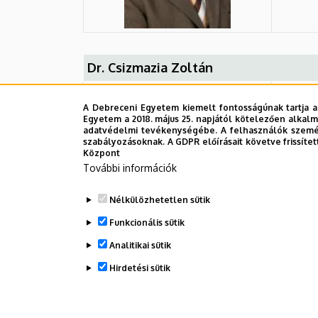
Dr. Csizmazia Zoltán
A Debreceni Egyetem kiemelt fontosságúnak tartja a
Egyetem a 2018. május 25. napjától kötelezően alkalm
adatvédelmi tevékenységébe. A felhasználók személ
szabályozásoknak. A GDPR előírásait követve frissítet
Központ
További információk
Nélkülözhetetlen sütik
Funkcionális sütik
Analitikai sütik
Hirdetési sütik
Legutóbbi frissítés:
2023. 03. 06. 15:11
WITHDRAW CONSENT