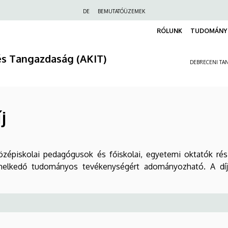
Felső
DE
BEMUTATÓÜZEMEK
navigáció
RÓLUNK
TUDOMÁNY 
és Tangazdaság (AKIT)
DEBRECENI TAN
j
, középiskolai pedagógusok és főiskolai, egyetemi oktatók r
iemelkedő tudományos tevékenységért adományozható. A díj