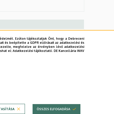
édelmét. Ezúton tájékoztatjuk Önt, hogy a Debreceni
it és beépítette a GDPR előírásait az adatkezelési és
kezelte, megfelelve az érvényben lévő adatkezelési
ashat el:
Adatkezelési tájékoztató.
DE Kancellária WAV
TASÍTÁSA
ÖSSZES ELFOGADÁSA