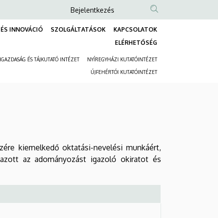
Anonim
Bejelentkezés
Felhasználói
ÉS INNOVÁCIÓ
SZOLGÁLTATÁSOK
KAPCSOLATOK
fiók
Fő
ELÉRHETŐSÉG
menüje
navigáció
GAZDASÁG ÉS TÁJKUTATÓ INTÉZET
NYÍREGYHÁZI KUTATÓINTÉZET
Másodlagos
ÚJFEHÉRTÓI KUTATÓINTÉZET
navigáció
észére kiemelkedő oktatási-nevelési munkáért,
azott az adományozást igazoló okiratot és