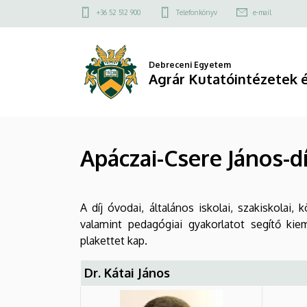
Apáczai-
Ugrás
Felső
+36 52 512 900
Telefonkönyv
e-mail
a
kapcsolat
Csere
tartalomra
menü
János-
Debreceni Egyetem
Agrár Kutatóintézetek 
díj
|
Agrár
Apáczai-Csere János-dí
Kutatóintézetek
és
A díj óvodai, általános iskolai, szakiskolai
valamint pedagógiai gyakorlatot segítő k
Tangazdaság
plakettet kap.
(AKIT)
Dr. Kátai János