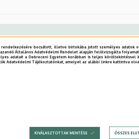
 rendelkezésére bocsátott, illetve birtokába jutott személyes adatok v
azandó Általános Adatvédelmi Rendelet alapján felülvizsgálta folyamata
Beosztás
: professor emeritus
yes adatait a Debreceni Egyetem korábban is teljes körültekintéssel 
tük Adatvédelmi Tájékoztatónkat, amelyet az alábbi linkre kattintva olv
Szervezet:
Mezőgazdaságtudományi Kar
Adományozás éve
: 2010
KIVÁLASZTOTTAK MENTÉSE
ÖSSZES ELU