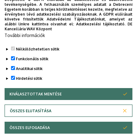
tevékenységébe. A felhasználók személyes adatait a Debreceni
Egyetem korábban is teljes körültekintéssel kezelte, megfelelve az
Szervezet:
Mezőgazdaságtudományi
érvényben lévő adatkezelési szabályozásoknak. A GDPR előírásait
Kar
követve frissítettük Adatvédelmi Tájékoztatónkat, amelyet az
alábbi linkre kattintva olvashat el:
Adatkezelési tájékoztató.
DE
Kancellária WAV Központ
Adományozás éve
: 2000
További információk
Nélkülözhetetlen sütik
Legutóbbi frissítés:
2023. 03. 06. 15:50
Funkcionális sütik
Analitikai sütik
Hirdetési sütik
KIVÁLASZTOTTAK MENTÉSE
WITHDRAW CONSENT
Adatvédelem
Adatvédelem
ÖSSZES ELUTASÍTÁSA
Technikai információk
ÖSSZES ELFOGADÁSA
Copyright © 2026 Unideb