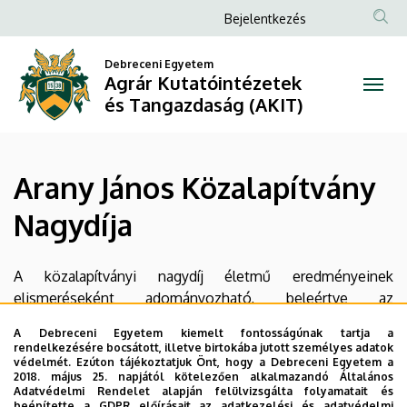
Arany
Ugrás
Anonim
Bejelentkezés
a
Felhasználói
János
tartalomra
Debreceni Egyetem
fiók
Agrár Kutatóintézetek
Közalapítvány
menüje
és Tangazdaság (AKIT)
Nagydíja
|
Arany János Közalapítvány
Agrár
Nagydíja
Kutatóintézetek
és
A közalapítványi nagydíj életmű eredményeinek
elismeréseként adományozható, beleértve az
Tangazdaság
iskolateremtő és utánpótlás-nevelő tevékenységet is.
A Debreceni Egyetem kiemelt fontosságúnak tartja a
(AKIT)
rendelkezésére bocsátott, illetve birtokába jutott személyes adatok
Dr. Bocz Ernő
védelmét. Ezúton tájékoztatjuk Önt, hogy a Debreceni Egyetem a
2018. május 25. napjától kötelezően alkalmazandó Általános
Adatvédelmi Rendelet alapján felülvizsgálta folyamatait és
Beosztás
: professor emeritus
beépítette a GDPR előírásait az adatkezelési és adatvédelmi