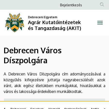
Debrecen
Ugrás
Anonim
Bejelentkezés
a
Felhasználói
Város
tartalomra
Debreceni Egyetem
fiók
Agrár Kutatóintézetek
Díszpolgára
menüje
és Tangazdaság (AKIT)
|
Agrár
Debrecen Város
Kutatóintézetek
Díszpolgára
és
Tangazdaság
A Debrecen Város Díszpolgára cím adományozásával a
közgyűlés kifejezésre juttatja nagyrabecsülését azok
(AKIT)
iránt, akik egész életükben munkájukkal, hivatásukkal a
város és lakossága érdekében munkálkodtak.
Dr. Nagy János