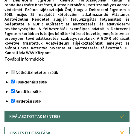
A Debreceni Egyetem kiemelt fontosságúnak tartja a
Beosztás
: egyetemi
rendelkezésére bocsátott, illetve birtokába jutott személyes adatok
védelmét. Ezúton tájékoztatjuk Önt, hogy a Debreceni Egyetem a
tanár, centrumelnök
2018. május 25. napjától kötelezően alkalmazandó Általános
Adatvédelmi Rendelet alapján felülvizsgálta folyamatait és
Szervezet:
Agrár- és
beépítette a GDPR előírásait az adatkezelési és adatvédelmi
Gazdálkodástudományok
tevékenységébe. A felhasználók személyes adatait a Debreceni
Egyetem korábban is teljes körültekintéssel kezelte, megfelelve az
Centruma
érvényben lévő adatkezelési szabályozásoknak. A GDPR előírásait
követve frissítettük Adatvédelmi Tájékoztatónkat, amelyet az
Adományozás éve
:
alábbi linkre kattintva olvashat el:
Adatkezelési tájékoztató.
DE
2013
Kancellária WAV Központ
További információk
Nélkülözhetetlen sütik
Legutóbbi frissítés:
2023. 03. 06. 16:20
Funkcionális sütik
Analitikai sütik
Hirdetési sütik
KIVÁLASZTOTTAK MENTÉSE
WITHDRAW CONSENT
Adatvédelem
Adatvédelem
ÖSSZES ELUTASÍTÁSA