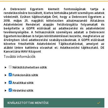
A Debreceni Egyetem kiemelt fontosságúnak tartja a
rendelkezésére bocsátott, illetve birtokába jutott személyes adatok
Dr. Győri Zoltán
védelmét. Ezúton tájékoztatjuk Önt, hogy a Debreceni Egyetem a
2018. május 25. napjától kötelezően alkalmazandó Általános
Adatvédelmi Rendelet alapján felülvizsgálta folyamatait és
Beosztás
: egyetemi tanár
beépítette a GDPR előírásait az adatkezelési és adatvédelmi
tevékenységébe. A felhasználók személyes adatait a Debreceni
Egyetem korábban is teljes körültekintéssel kezelte, megfelelve az
Szervezet:
Mezőgazdaságtudományi
érvényben lévő adatkezelési szabályozásoknak. A GDPR előírásait
Kar
követve frissítettük Adatvédelmi Tájékoztatónkat, amelyet az
alábbi linkre kattintva olvashat el:
Adatkezelési tájékoztató.
DE
Kancellária WAV Központ
Adományozás éve
: 2006
További információk
Nélkülözhetetlen sütik
Legutóbbi frissítés:
2023. 03. 07. 08:56
Funkcionális sütik
Analitikai sütik
Hirdetési sütik
KIVÁLASZTOTTAK MENTÉSE
WITHDRAW CONSENT