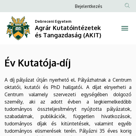
Év
Ugrás
Anonim
Bejelentkezés
a
Felhasználói
Kutatója-
tartalomra
Debreceni Egyetem
fiók
Agrár Kutatóintézetek
díj
menüje
és Tangazdaság (AKIT)
|
Agrár
Év Kutatója-díj
Kutatóintézetek
és
A díj pályázat útján nyerhető el. Pályázhatnak a Centrum
oktatói, kutatói és PhD hallgatói. A díjat elnyerheti a
Tangazdaság
Centrum valamely szervezeti egységében dolgozó
személy, aki az adott évben a legkiemelkedőbb
(AKIT)
tudományos összteljesítményt nyújtotta pályázatok,
szabadalmak, publikációk, független hivatkozások,
tudományos díjak és kitüntetések, valamint egyéb
tudományos elismerések terén. Pályázni 35 éves korig