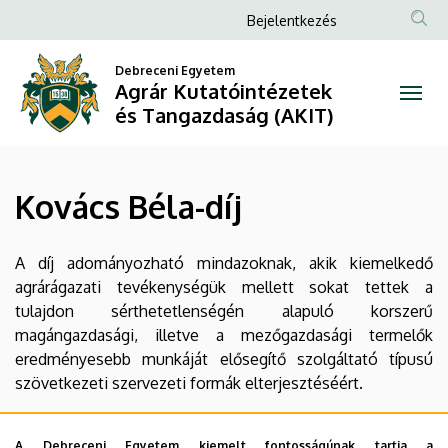
Kovács
Ugrás
Anonim
Bejelentkezés
a
Felhasználói
Béla-
tartalomra
Debreceni Egyetem
fiók
Agrár Kutatóintézetek
díj
menüje
és Tangazdaság (AKIT)
|
Agrár
Kovács Béla-díj
Kutatóintézetek
és
A díj adományozható mindazoknak, akik kiemelkedő
agrárágazati tevékenységük mellett sokat tettek a
Tangazdaság
tulajdon sérthetetlenségén alapuló korszerű
magángazdasági, illetve a mezőgazdasági termelők
(AKIT)
eredményesebb munkáját elősegítő szolgáltató típusú
szövetkezeti szervezeti formák elterjesztéséért.
Dr. Borsos János
A Debreceni Egyetem kiemelt fontosságúnak tartja a