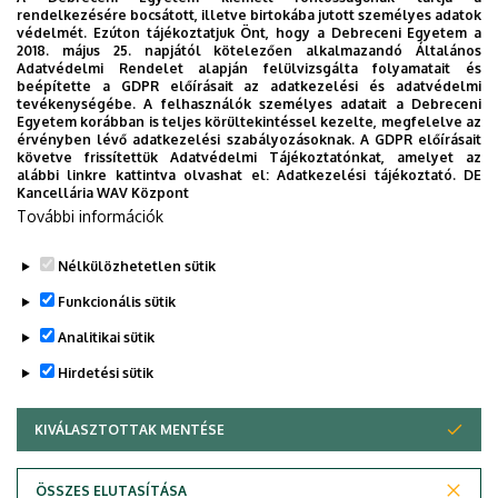
rendelkezésére bocsátott, illetve birtokába jutott személyes adatok
Beosztás
: egyetemi
védelmét. Ezúton tájékoztatjuk Önt, hogy a Debreceni Egyetem a
tanár
2018. május 25. napjától kötelezően alkalmazandó Általános
Adatvédelmi Rendelet alapján felülvizsgálta folyamatait és
beépítette a GDPR előírásait az adatkezelési és adatvédelmi
Szervezet:
Agrárgazdasági
tevékenységébe. A felhasználók személyes adatait a Debreceni
Egyetem korábban is teljes körültekintéssel kezelte, megfelelve az
és Vidékfejlesztési Kar
érvényben lévő adatkezelési szabályozásoknak. A GDPR előírásait
követve frissítettük Adatvédelmi Tájékoztatónkat, amelyet az
Adományozás éve
:
alábbi linkre kattintva olvashat el:
Adatkezelési tájékoztató.
DE
Kancellária WAV Központ
2002
További információk
Nélkülözhetetlen sütik
Legutóbbi frissítés:
2023. 03. 06. 15:00
Funkcionális sütik
Analitikai sütik
Hirdetési sütik
KIVÁLASZTOTTAK MENTÉSE
WITHDRAW CONSENT
Adatvédelem
Adatvédelem
ÖSSZES ELUTASÍTÁSA