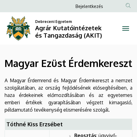
Magyar
Ugrás
Anonim
Bejelentkezés
a
Felhasználói
Ezüst
tartalomra
Debreceni Egyetem
fiók
Agrár Kutatóintézetek
Érdemkereszt
menüje
és Tangazdaság (AKIT)
|
Agrár
Magyar Ezüst Érdemkereszt
Kutatóintézetek
és
A Magyar Érdemrend és Magyar Érdemkereszt a nemzet
szolgálatában, az ország fejlődésének elősegítésében, a
Tangazdaság
haza érdekeinek előmozdításában és az egyetemes
emberi értékek gyarapításában végzett kimagasló,
(AKIT)
példamutató tevékenység elismerésére szolgál.
Tóthné Kiss Erzsébet
Beosztás
: ügyvivő-