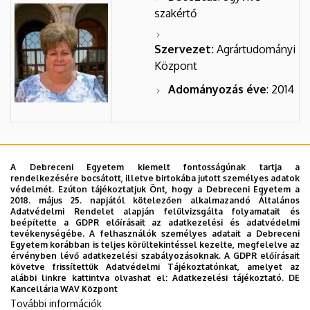
szakértő
Szervezet:
Agrártudományi
Központ
Adományozás éve
: 2014
Dr. Szabó Gábor
A Debreceni Egyetem kiemelt fontosságúnak tartja a
rendelkezésére bocsátott, illetve birtokába jutott személyes adatok
Beosztás
: egyetemi
védelmét. Ezúton tájékoztatjuk Önt, hogy a Debreceni Egyetem a
tanár
2018. május 25. napjától kötelezően alkalmazandó Általános
Adatvédelmi Rendelet alapján felülvizsgálta folyamatait és
beépítette a GDPR előírásait az adatkezelési és adatvédelmi
Szervezet:
Agrárgazdasági
tevékenységébe. A felhasználók személyes adatait a Debreceni
Egyetem korábban is teljes körültekintéssel kezelte, megfelelve az
és Vidékfejlesztési Kar
érvényben lévő adatkezelési szabályozásoknak. A GDPR előírásait
követve frissítettük Adatvédelmi Tájékoztatónkat, amelyet az
Adományozás éve
:
alábbi linkre kattintva olvashat el:
Adatkezelési tájékoztató.
DE
Kancellária WAV Központ
2003
További információk