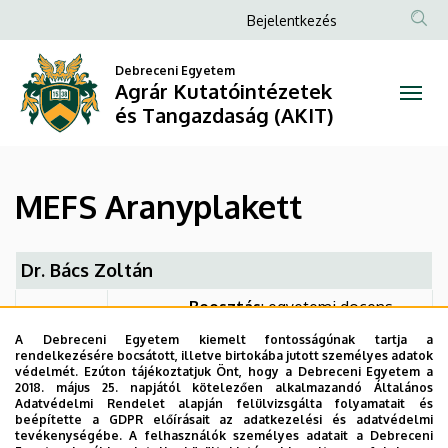
MEFS
Ugrás
Anonim
Bejelentkezés
a
Felhasználói
Aranyplakett
tartalomra
Debreceni Egyetem
fiók
Agrár Kutatóintézetek
|
menüje
és Tangazdaság (AKIT)
Agrár
Kutatóintézetek
MEFS Aranyplakett
és
Tangazdaság
Dr. Bács Zoltán
(AKIT)
Beosztás
: egyetemi docens
A Debreceni Egyetem kiemelt fontosságúnak tartja a
rendelkezésére bocsátott, illetve birtokába jutott személyes adatok
Szervezet:
Gazdálkodástudományi
védelmét. Ezúton tájékoztatjuk Önt, hogy a Debreceni Egyetem a
és Vidékfejlesztési Kar
2018. május 25. napjától kötelezően alkalmazandó Általános
Adatvédelmi Rendelet alapján felülvizsgálta folyamatait és
Adományozás éve
: 2013
beépítette a GDPR előírásait az adatkezelési és adatvédelmi
tevékenységébe. A felhasználók személyes adatait a Debreceni