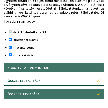
Egyetem korábban is teljes körültekintéssel kezelte, megfelelve az
érvényben lévő adatkezelési szabályozásoknak. A GDPR előírásait
követve frissítettük Adatvédelmi Tájékoztatónkat, amelyet az
alábbi linkre kattintva olvashat el:
Adatkezelési tájékoztató.
DE
Legutóbbi frissítés:
2023. 03. 06. 16:25
Kancellária WAV Központ
További információk
Nélkülözhetetlen sütik
Funkcionális sütik
Analitikai sütik
Hirdetési sütik
KIVÁLASZTOTTAK MENTÉSE
WITHDRAW CONSENT
Adatvédelem
Adatvédelem
ÖSSZES ELUTASÍTÁSA
Technikai információk
ÖSSZES ELFOGADÁSA
Copyright © 2026 Unideb