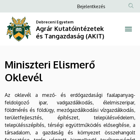
Miniszteri
Ugrás
Anonim
Bejelentkezés
a
Felhasználói
Elismerő
tartalomra
Debreceni Egyetem
fiók
Agrár Kutatóintézetek
Oklevél
menüje
és Tangazdaság (AKIT)
|
Agrár
Miniszteri Elismerő
Kutatóintézetek
Oklevél
és
Tangazdaság
Az oklevél a mező- és erdőgazdasági faalapanyag-
feldolgozó ipar, vadgazdálkodás, élelmiszeripar,
(AKIT)
földmérés és földügy, mezőgazdálkodási vízgazdálkodás,
területfejlesztés, építészet, településvédelem,
településszépítés, térségi együttműködés elősegítése, a
társadalom, a gazdaság és környezet összehangolt
fejlesztése terén végzett kiemelkedő tevékenységért