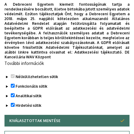
A Debreceni Egyetem kiemelt fontosságúnak tartja a
rendelkezésére bocsátott, illetve birtokába jutott személyes adatok
Dr. Thyll Szilárd
védelmét. Ezúton tájékoztatjuk Önt, hogy a Debreceni Egyetem a
2018. május 25. napjától kötelezően alkalmazandó Általános
Adatvédelmi Rendelet alapján felülvizsgálta folyamatait és
Beosztás
: egyetemi tanár
beépítette a GDPR előírásait az adatkezelési és adatvédelmi
tevékenységébe. A felhasználók személyes adatait a Debreceni
Egyetem korábban is teljes körültekintéssel kezelte, megfelelve az
Szervezet:
Mezőgazdaságtudományi
érvényben lévő adatkezelési szabályozásoknak. A GDPR előírásait
Kar
követve frissítettük Adatvédelmi Tájékoztatónkat, amelyet az
alábbi linkre kattintva olvashat el:
Adatkezelési tájékoztató.
DE
Kancellária WAV Központ
Adományozás éve
: 2002
További információk
Nélkülözhetetlen sütik
Legutóbbi frissítés:
2023. 03. 06. 15:26
Funkcionális sütik
Analitikai sütik
Hirdetési sütik
KIVÁLASZTOTTAK MENTÉSE
WITHDRAW CONSENT