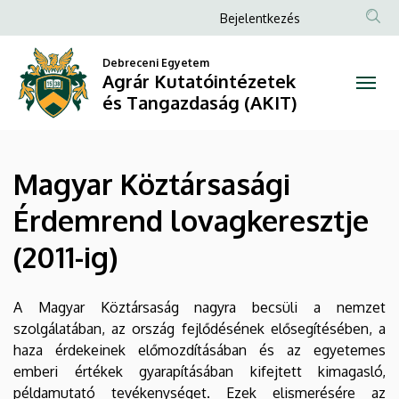
Magyar
Ugrás
Anonim
Bejelentkezés
a
Felhasználói
Köztársasági
tartalomra
Debreceni Egyetem
fiók
Agrár Kutatóintézetek
Érdemrend
menüje
és Tangazdaság (AKIT)
lovagkeresztje
(2011-
Magyar Köztársasági
ig)
Érdemrend lovagkeresztje
|
(2011-ig)
Agrár
Kutatóintézetek
A Magyar Köztársaság nagyra becsüli a nemzet
szolgálatában, az ország fejlődésének elősegítésében, a
és
haza érdekeinek előmozdításában és az egyetemes
emberi értékek gyarapításában kifejtett kimagasló,
Tangazdaság
példamutató tevékenységet. Ezek elismerésére az