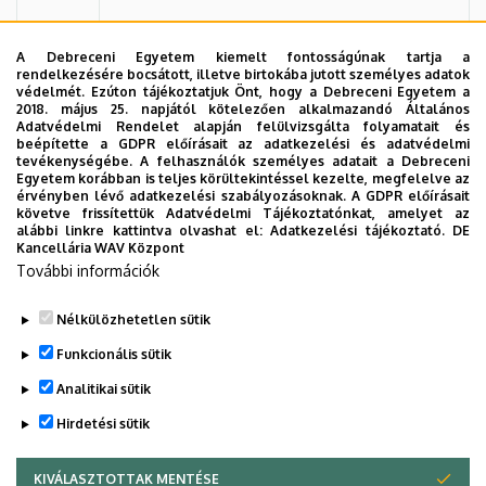
A Debreceni Egyetem kiemelt fontosságúnak tartja a
rendelkezésére bocsátott, illetve birtokába jutott személyes adatok
Dr. Bodó Imre
védelmét. Ezúton tájékoztatjuk Önt, hogy a Debreceni Egyetem a
2018. május 25. napjától kötelezően alkalmazandó Általános
Adatvédelmi Rendelet alapján felülvizsgálta folyamatait és
Beosztás
: professor emeritus
beépítette a GDPR előírásait az adatkezelési és adatvédelmi
tevékenységébe. A felhasználók személyes adatait a Debreceni
Egyetem korábban is teljes körültekintéssel kezelte, megfelelve az
Szervezet:
Mezőgazdaságtudományi
érvényben lévő adatkezelési szabályozásoknak. A GDPR előírásait
Kar
követve frissítettük Adatvédelmi Tájékoztatónkat, amelyet az
alábbi linkre kattintva olvashat el:
Adatkezelési tájékoztató.
DE
Kancellária WAV Központ
Adományozás éve
: 2004
További információk
Nélkülözhetetlen sütik
Legutóbbi frissítés:
2024. 03. 12. 12:25
Funkcionális sütik
Analitikai sütik
Hirdetési sütik
KIVÁLASZTOTTAK MENTÉSE
WITHDRAW CONSENT