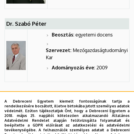
Dr. Szabó Péter
Beosztás
: egyetemi docens
Szervezet:
Mezőgazdaságtudományi
Kar
Adományozás éve
: 2009
Baló Viktor
A Debreceni Egyetem kiemelt fontosságúnak tartja a
rendelkezésére bocsátott, illetve birtokába jutott személyes adatok
Beosztás
:
védelmét. Ezúton tájékoztatjuk Önt, hogy a Debreceni Egyetem a
főiskolai adjunktus
2018. május 25. napjától kötelezően alkalmazandó Általános
Adatvédelmi Rendelet alapján felülvizsgálta folyamatait és
beépítette a GDPR előírásait az adatkezelési és adatvédelmi
Szervezet:
Műszaki
tevékenységébe. A felhasználók személyes adatait a Debreceni