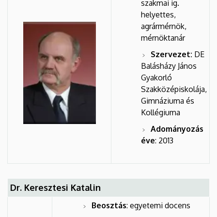
szakmai ig.
helyettes,
agrármérnök,
mérnöktanár
Szervezet:
DE
Balásházy János
Gyakorló
Szakközépiskolája,
Gimnáziuma és
Kollégiuma
Adományozás
éve
: 2013
Dr. Keresztesi Katalin
Beosztás
: egyetemi docens