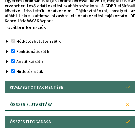
Egyetem korábban is teljes körültekintéssel kezelte, megfelelve az
Kar
érvényben lévő adatkezelési szabályozásoknak. A GDPR előírásait
követve frissítettük Adatvédelmi Tájékoztatónkat, amelyet az
Adományozás
alábbi linkre kattintva olvashat el:
Adatkezelési tájékoztató.
DE
Kancellária WAV Központ
éve
: 2002
További információk
Nélkülözhetetlen sütik
Legutóbbi frissítés:
2023. 03. 06. 15:07
Funkcionális sütik
Analitikai sütik
Hirdetési sütik
KIVÁLASZTOTTAK MENTÉSE
WITHDRAW CONSENT
Adatvédelem
Adatvédelem
ÖSSZES ELUTASÍTÁSA
Technikai információk
ÖSSZES ELFOGADÁSA
Copyright © 2026 Unideb