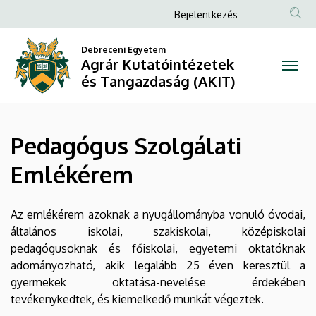
Pedagógus
Ugrás
Anonim
Bejelentkezés
a
Felhasználói
Szolgálati
tartalomra
Debreceni Egyetem
fiók
Agrár Kutatóintézetek
Emlékérem
menüje
és Tangazdaság (AKIT)
|
Agrár
Pedagógus Szolgálati
Kutatóintézetek
Emlékérem
és
Tangazdaság
Az emlékérem azoknak a nyugállományba vonuló óvodai,
általános iskolai, szakiskolai, középiskolai
(AKIT)
pedagógusoknak és főiskolai, egyetemi oktatóknak
adományozható, akik legalább 25 éven keresztül a
gyermekek oktatása-nevelése érdekében
tevékenykedtek, és kiemelkedő munkát végeztek.