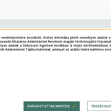
 rendelkezésére bocsátott, illetve birtokába jutott személyes adatok v
azandó Általános Adatvédelmi Rendelet alapján felülvizsgálta folyamata
Beosztás
: professor emeritus
yes adatait a Debreceni Egyetem korábban is teljes körültekintéssel 
tük Adatvédelmi Tájékoztatónkat, amelyet az alábbi linkre kattintva olv
Szervezet:
Mezőgazdaságtudományi Kar
Adományozás éve
: 2010
KIVÁLASZTOTTAK MENTÉSE
ÖSSZES ELU