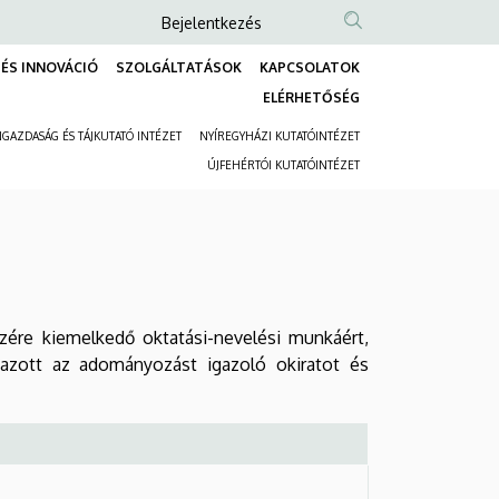
Anonim
Bejelentkezés
Felhasználói
ÉS INNOVÁCIÓ
SZOLGÁLTATÁSOK
KAPCSOLATOK
fiók
Fő
ELÉRHETŐSÉG
menüje
navigáció
GAZDASÁG ÉS TÁJKUTATÓ INTÉZET
NYÍREGYHÁZI KUTATÓINTÉZET
Másodlagos
ÚJFEHÉRTÓI KUTATÓINTÉZET
navigáció
észére kiemelkedő oktatási-nevelési munkáért,
azott az adományozást igazoló okiratot és