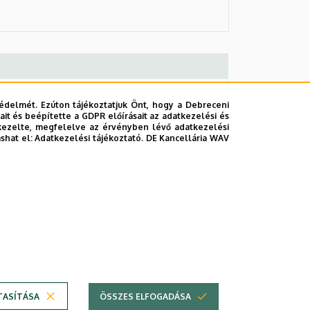
édelmét. Ezúton tájékoztatjuk Önt, hogy a Debreceni
it és beépítette a GDPR előírásait az adatkezelési és
kezelte, megfelelve az érvényben lévő adatkezelési
ashat el:
Adatkezelési tájékoztató.
DE Kancellária WAV
TASÍTÁSA
ÖSSZES ELFOGADÁSA