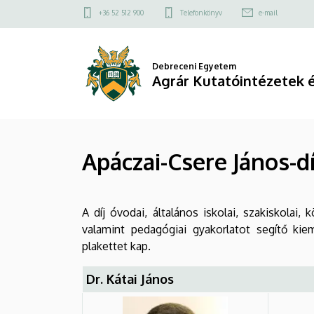
Apáczai-
Ugrás
Felső
+36 52 512 900
Telefonkönyv
e-mail
a
kapcsolat
Csere
tartalomra
menü
János-
Debreceni Egyetem
Agrár Kutatóintézetek 
díj
|
Agrár
Apáczai-Csere János-dí
Kutatóintézetek
és
A díj óvodai, általános iskolai, szakiskolai
valamint pedagógiai gyakorlatot segítő k
Tangazdaság
plakettet kap.
(AKIT)
Dr. Kátai János