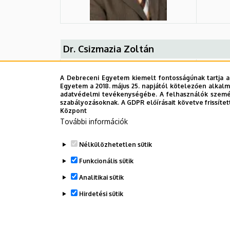
Dr. Csizmazia Zoltán
A Debreceni Egyetem kiemelt fontosságúnak tartja a
Egyetem a 2018. május 25. napjától kötelezően alkalm
adatvédelmi tevékenységébe. A felhasználók személ
szabályozásoknak. A GDPR előírásait követve frissítet
Központ
További információk
Nélkülözhetetlen sütik
Funkcionális sütik
Analitikai sütik
Hirdetési sütik
Legutóbbi frissítés:
2023. 03. 06. 15:11
WITHDRAW CONSENT