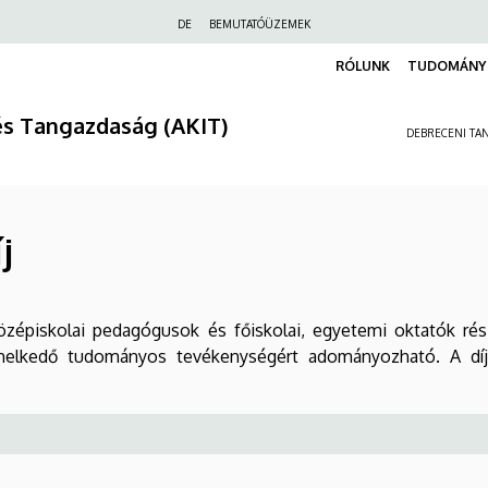
Felső
DE
BEMUTATÓÜZEMEK
navigáció
RÓLUNK
TUDOMÁNY 
és Tangazdaság (AKIT)
DEBRECENI TAN
j
, középiskolai pedagógusok és főiskolai, egyetemi oktatók r
iemelkedő tudományos tevékenységért adományozható. A díj