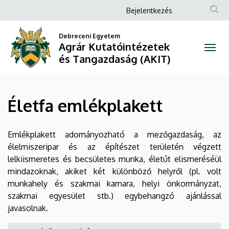
Életfa
Ugrás
Anonim
Bejelentkezés
a
Felhasználói
emlékplakett
tartalomra
Debreceni Egyetem
fiók
Agrár Kutatóintézetek
|
menüje
és Tangazdaság (AKIT)
Agrár
Kutatóintézetek
Életfa emlékplakett
és
Tangazdaság
Emlékplakett adományozható a mezőgazdaság, az
élelmiszeripar és az építészet területén végzett
(AKIT)
lelkiismeretes és becsületes munka, életút elismeréséül
mindazoknak, akiket két különböző helyről (pl. volt
munkahely és szakmai kamara, helyi önkormányzat,
szakmai egyesület stb.) egybehangzó ajánlással
javasolnak.