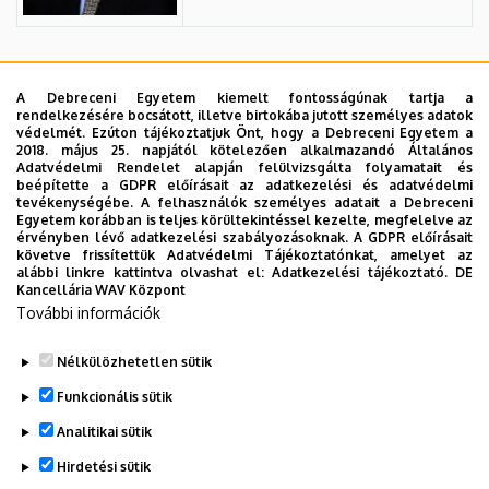
Dr. Borsos János
A Debreceni Egyetem kiemelt fontosságúnak tartja a
rendelkezésére bocsátott, illetve birtokába jutott személyes adatok
Beosztás
: egyetemi
védelmét. Ezúton tájékoztatjuk Önt, hogy a Debreceni Egyetem a
tanár
2018. május 25. napjától kötelezően alkalmazandó Általános
Adatvédelmi Rendelet alapján felülvizsgálta folyamatait és
beépítette a GDPR előírásait az adatkezelési és adatvédelmi
Szervezet:
Agrárgazdasági
tevékenységébe. A felhasználók személyes adatait a Debreceni
Egyetem korábban is teljes körültekintéssel kezelte, megfelelve az
és Vidékfejlesztési Kar Kar
érvényben lévő adatkezelési szabályozásoknak. A GDPR előírásait
követve frissítettük Adatvédelmi Tájékoztatónkat, amelyet az
Adományozás éve
:
alábbi linkre kattintva olvashat el:
Adatkezelési tájékoztató.
DE
Kancellária WAV Központ
2006
További információk
Nélkülözhetetlen sütik
Legutóbbi frissítés:
2023. 03. 06. 15:30
Funkcionális sütik
Analitikai sütik
Hirdetési sütik