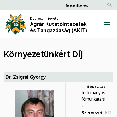
Környezetünkért
Ugrás
Anonim
Bejelentkezés
a
Felhasználói
Díj
tartalomra
Debreceni Egyetem
fiók
Agrár Kutatóintézetek
|
menüje
és Tangazdaság (AKIT)
Agrár
Kutatóintézetek
Környezetünkért Díj
és
Tangazdaság
Dr. Zsigrai György
(AKIT)
Beosztás
:
tudományos
főmunkatárs
Szervezet:
KIT