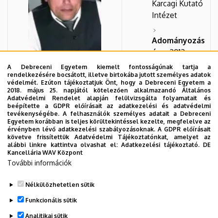
Karcagi Kutató
Intézet
Adományozás
éve
: 2012
A Debreceni Egyetem kiemelt fontosságúnak tartja a
rendelkezésére bocsátott, illetve birtokába jutott személyes adatok
védelmét. Ezúton tájékoztatjuk Önt, hogy a Debreceni Egyetem a
2018. május 25. napjától kötelezően alkalmazandó Általános
Természetvédelmi Klub
Adatvédelmi Rendelet alapján felülvizsgálta folyamatait és
beépítette a GDPR előírásait az adatkezelési és adatvédelmi
tevékenységébe. A felhasználók személyes adatait a Debreceni
Egyetem korábban is teljes körültekintéssel kezelte, megfelelve az
Szervezet:
Mezőgazdaságtudományi
érvényben lévő adatkezelési szabályozásoknak. A GDPR előírásait
Kar
követve frissítettük Adatvédelmi Tájékoztatónkat, amelyet az
alábbi linkre kattintva olvashat el:
Adatkezelési tájékoztató.
DE
Kancellária WAV Központ
Adományozás éve
: 2002
További információk
Nélkülözhetetlen sütik
Legutóbbi frissítés:
2023. 03. 06. 15:36
Funkcionális sütik
Analitikai sütik