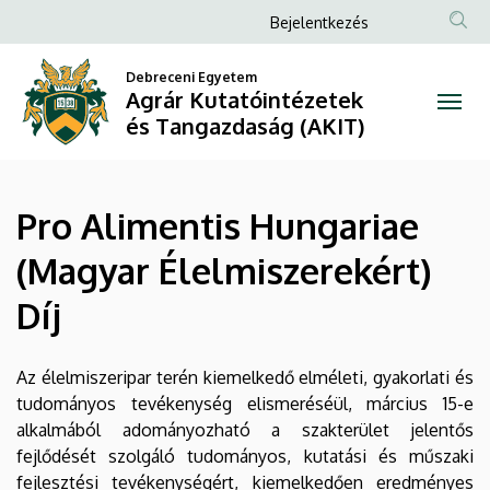
Pro
Ugrás
Anonim
Bejelentkezés
a
Felhasználói
Alimentis
tartalomra
Debreceni Egyetem
fiók
Agrár Kutatóintézetek
Hungariae
menüje
és Tangazdaság (AKIT)
(Magyar
Élelmiszerekért)
Pro Alimentis Hungariae
Díj
(Magyar Élelmiszerekért)
|
Díj
Agrár
Kutatóintézetek
Az élelmiszeripar terén kiemelkedő elméleti, gyakorlati és
tudományos tevékenység elismeréséül, március 15-e
és
alkalmából adományozható a szakterület jelentős
fejlődését szolgáló tudományos, kutatási és műszaki
Tangazdaság
fejlesztési tevékenységért, kiemelkedően eredményes