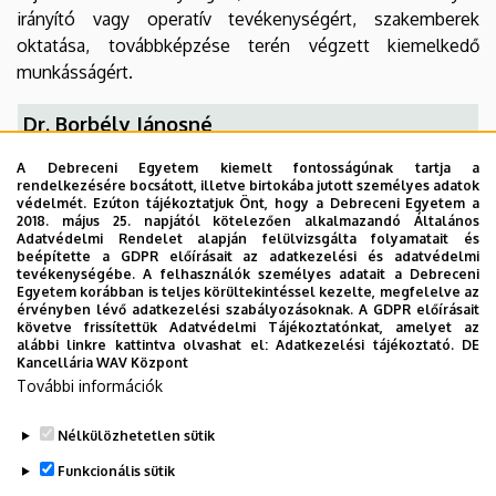
(AKIT)
irányító vagy operatív tevékenységért, szakemberek
oktatása, továbbképzése terén végzett kiemelkedő
munkásságért.
Dr. Borbély Jánosné
Beosztás
: egyetemi
A Debreceni Egyetem kiemelt fontosságúnak tartja a
rendelkezésére bocsátott, illetve birtokába jutott személyes adatok
docens
védelmét. Ezúton tájékoztatjuk Önt, hogy a Debreceni Egyetem a
2018. május 25. napjától kötelezően alkalmazandó Általános
Adatvédelmi Rendelet alapján felülvizsgálta folyamatait és
Szervezet:
Mezőgazdaság-,
beépítette a GDPR előírásait az adatkezelési és adatvédelmi
Élelmiszertudományi
tevékenységébe. A felhasználók személyes adatait a Debreceni
Egyetem korábban is teljes körültekintéssel kezelte, megfelelve az
és Környezetgazdálkodási
érvényben lévő adatkezelési szabályozásoknak. A GDPR előírásait
Kar
követve frissítettük Adatvédelmi Tájékoztatónkat, amelyet az
alábbi linkre kattintva olvashat el:
Adatkezelési tájékoztató.
DE
Kancellária WAV Központ
Adományozás éve
: 2014
További információk
Nélkülözhetetlen sütik
Legutóbbi frissítés:
2023. 03. 06. 15:42
Funkcionális sütik