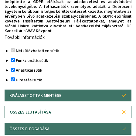
beépítette a GDPR előírásait az adatkezelési és adatvédelmi
tevékenységébe. A felhasználók személyes adatait a Debreceni
Egyetem korábban is teljes körültekintéssel kezelte, megfelelve az
Szervezet:
Mezőgazdaságtudományi
érvényben lévő adatkezelési szabályozásoknak. A GDPR előírásait
Kar
követve frissítettük Adatvédelmi Tájékoztatónkat, amelyet az
alábbi linkre kattintva olvashat el:
Adatkezelési tájékoztató.
DE
Kancellária WAV Központ
Adományozás éve
: 2008
További információk
Nélkülözhetetlen sütik
Legutóbbi frissítés:
2023. 03. 06. 15:51
Funkcionális sütik
Analitikai sütik
Hirdetési sütik
KIVÁLASZTOTTAK MENTÉSE
WITHDRAW CONSENT
Adatvédelem
Adatvédelem
ÖSSZES ELUTASÍTÁSA
Technikai információk
ÖSSZES ELFOGADÁSA