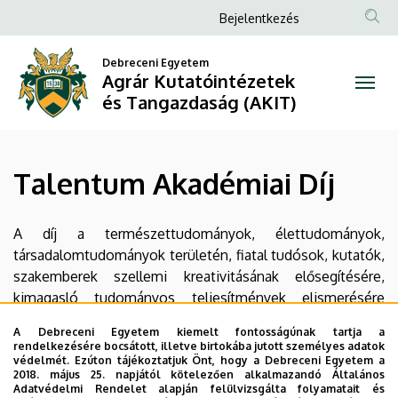
Talentum
Ugrás
Anonim
Bejelentkezés
a
Felhasználói
Akadémiai
tartalomra
Debreceni Egyetem
fiók
Agrár Kutatóintézetek
Díj
menüje
és Tangazdaság (AKIT)
|
Agrár
Talentum Akadémiai Díj
Kutatóintézetek
és
A díj a természettudományok, élettudományok,
társadalomtudományok területén, fiatal tudósok, kutatók,
Tangazdaság
szakemberek szellemi kreativitásának elősegítésére,
kimagasló tudományos teljesítmények elismerésére
(AKIT)
adományozható.
A Debreceni Egyetem kiemelt fontosságúnak tartja a
rendelkezésére bocsátott, illetve birtokába jutott személyes adatok
Dr. Holb Imre
védelmét. Ezúton tájékoztatjuk Önt, hogy a Debreceni Egyetem a
2018. május 25. napjától kötelezően alkalmazandó Általános
Adatvédelmi Rendelet alapján felülvizsgálta folyamatait és
Beosztás
: egyetemi docens