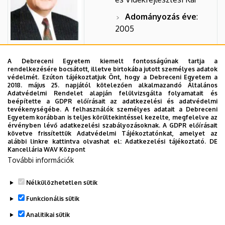
Adományozás éve
:
2005
A Debreceni Egyetem kiemelt fontosságúnak tartja a
rendelkezésére bocsátott, illetve birtokába jutott személyes adatok
Dr. Mihók Sándor
védelmét. Ezúton tájékoztatjuk Önt, hogy a Debreceni Egyetem a
2018. május 25. napjától kötelezően alkalmazandó Általános
Adatvédelmi Rendelet alapján felülvizsgálta folyamatait és
Beosztás
: egyetemi tanár
beépítette a GDPR előírásait az adatkezelési és adatvédelmi
tevékenységébe. A felhasználók személyes adatait a Debreceni
Egyetem korábban is teljes körültekintéssel kezelte, megfelelve az
Szervezet:
Mezőgazdaságtudományi
érvényben lévő adatkezelési szabályozásoknak. A GDPR előírásait
Kar
követve frissítettük Adatvédelmi Tájékoztatónkat, amelyet az
alábbi linkre kattintva olvashat el:
Adatkezelési tájékoztató.
DE
Kancellária WAV Központ
Adományozás éve
: 2005
További információk
Nélkülözhetetlen sütik
Legutóbbi frissítés:
2023. 03. 06. 16:04
Funkcionális sütik
Analitikai sütik