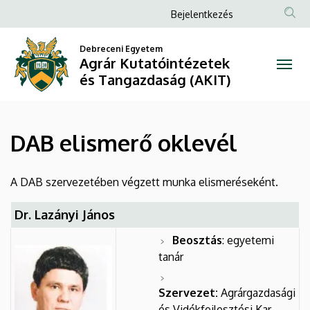
DAB
Ugrás
Anonim
Bejelentkezés
a
Felhasználói
elismerő
tartalomra
Debreceni Egyetem
fiók
Agrár Kutatóintézetek
oklevél
menüje
és Tangazdaság (AKIT)
|
Agrár
DAB elismerő oklevél
Kutatóintézetek
és
A DAB szervezetében végzett munka elismeréseként.
Tangazdaság
Dr. Lazányi János
(AKIT)
Beosztás
: egyetemi
tanár
Szervezet:
Agrárgazdasági
és Vidékfejlesztési Kar