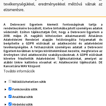
tevékenységükkel, eredményeikkel méltóvá válnak az
elismerésre.
Dr. Bács Zoltán
A Debreceni Egyetem kiemelt fontosságúnak tartja a
rendelkezésére bocsátott, illetve birtokába jutott személyes adatok
Beosztás
: egyetemi
védelmét. Ezúton tájékoztatjuk Önt, hogy a Debreceni Egyetem a
docens
2018. május 25. napjától kötelezően alkalmazandó Általános
Adatvédelmi Rendelet alapján felülvizsgálta folyamatait és
beépítette a GDPR előírásait az adatkezelési és adatvédelmi
Szervezet:
Agrárgazdasági
tevékenységébe. A felhasználók személyes adatait a Debreceni
Egyetem korábban is teljes körültekintéssel kezelte, megfelelve az
és Vidékfejlesztési Kar
érvényben lévő adatkezelési szabályozásoknak. A GDPR előírásait
követve frissítettük Adatvédelmi Tájékoztatónkat, amelyet az
Adományozás éve
:
alábbi linkre kattintva olvashat el:
Adatkezelési tájékoztató.
DE
Kancellária WAV Központ
2007
További információk
Nélkülözhetetlen sütik
Legutóbbi frissítés:
2023. 03. 06. 16:13
Funkcionális sütik
Analitikai sütik
Hirdetési sütik