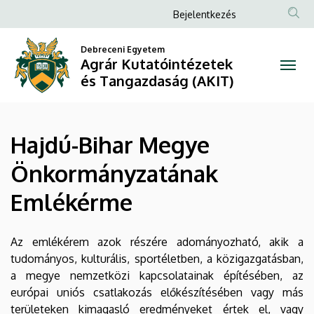
Hajdú-
Ugrás
Anonim
Bejelentkezés
a
Felhasználói
Bihar
tartalomra
Debreceni Egyetem
fiók
Agrár Kutatóintézetek
Megye
menüje
és Tangazdaság (AKIT)
Önkormányzatának
Emlékérme
Hajdú-Bihar Megye
|
Önkormányzatának
Agrár
Emlékérme
Kutatóintézetek
és
Az emlékérem azok részére adományozható, akik a
tudományos, kulturális, sportéletben, a közigazgatásban,
Tangazdaság
a megye nemzetközi kapcsolatainak építésében, az
európai uniós csatlakozás előkészítésében vagy más
(AKIT)
területeken kimagasló eredményeket értek el, vagy