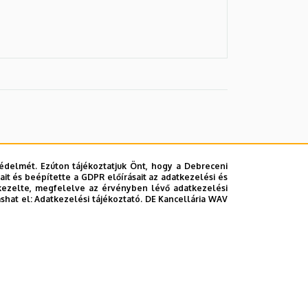
édelmét. Ezúton tájékoztatjuk Önt, hogy a Debreceni
it és beépítette a GDPR előírásait az adatkezelési és
kezelte, megfelelve az érvényben lévő adatkezelési
ashat el:
Adatkezelési tájékoztató.
DE Kancellária WAV