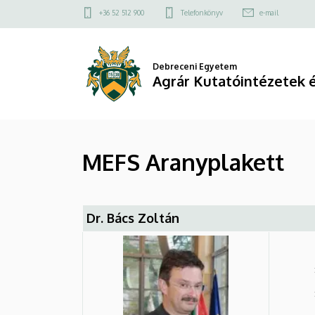
MEFS
Ugrás
Felső
+36 52 512 900
Telefonkönyv
e-mail
a
kapcsolat
Aranyplakett
tartalomra
menü
|
Debreceni Egyetem
Agrár Kutatóintézetek 
Agrár
Kutatóintézetek
és
MEFS Aranyplakett
Tangazdaság
(AKIT)
Dr. Bács Zoltán