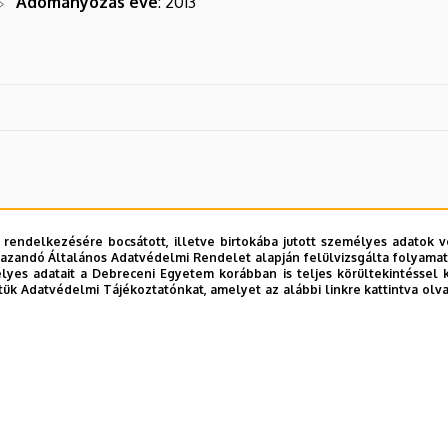
Adományozás éve
: 2013
 rendelkezésére bocsátott, illetve birtokába jutott személyes adatok v
azandó Általános Adatvédelmi Rendelet alapján felülvizsgálta folyamata
yes adatait a Debreceni Egyetem korábban is teljes körültekintéssel 
tük Adatvédelmi Tájékoztatónkat, amelyet az alábbi linkre kattintva olv