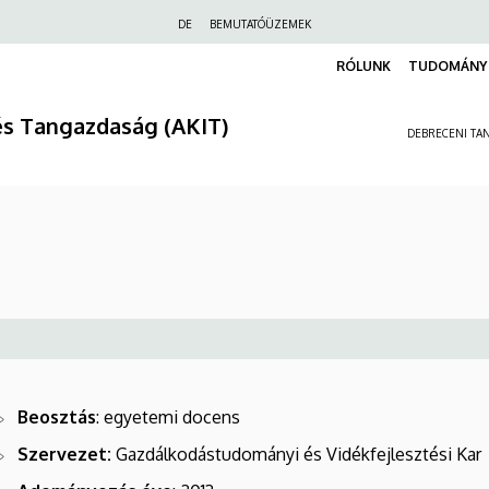
Felső
DE
BEMUTATÓÜZEMEK
navigáció
RÓLUNK
TUDOMÁNY 
és Tangazdaság (AKIT)
DEBRECENI TAN
Beosztás
: egyetemi docens
Szervezet:
Gazdálkodástudományi és Vidékfejlesztési Kar