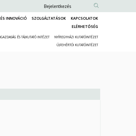
Anonim
Bejelentkezés
Felhasználói
ÉS INNOVÁCIÓ
SZOLGÁLTATÁSOK
KAPCSOLATOK
fiók
Fő
ELÉRHETŐSÉG
menüje
navigáció
GAZDASÁG ÉS TÁJKUTATÓ INTÉZET
NYÍREGYHÁZI KUTATÓINTÉZET
Másodlagos
ÚJFEHÉRTÓI KUTATÓINTÉZET
navigáció