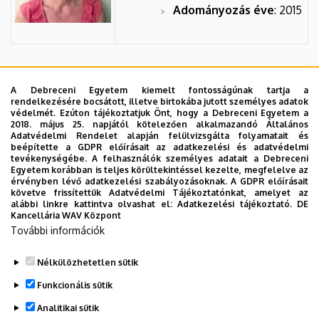
Adományozás éve
: 2015
Magyarné dr. Tábori Katalin
A Debreceni Egyetem kiemelt fontosságúnak tartja a
rendelkezésére bocsátott, illetve birtokába jutott személyes adatok
Beosztás
:
védelmét. Ezúton tájékoztatjuk Önt, hogy a Debreceni Egyetem a
tudományos munkatárs
2018. május 25. napjától kötelezően alkalmazandó Általános
Adatvédelmi Rendelet alapján felülvizsgálta folyamatait és
beépítette a GDPR előírásait az adatkezelési és adatvédelmi
Szervezet:
Nyíregyházi
tevékenységébe. A felhasználók személyes adatait a Debreceni
Egyetem korábban is teljes körültekintéssel kezelte, megfelelve az
Kutatóintézet
érvényben lévő adatkezelési szabályozásoknak. A GDPR előírásait
követve frissítettük Adatvédelmi Tájékoztatónkat, amelyet az
Adományozás éve
:
alábbi linkre kattintva olvashat el:
Adatkezelési tájékoztató.
DE
Kancellária WAV Központ
2015
További információk
Nélkülözhetetlen sütik
Legutóbbi frissítés:
2023. 03. 06. 16:29
Funkcionális sütik
Analitikai sütik