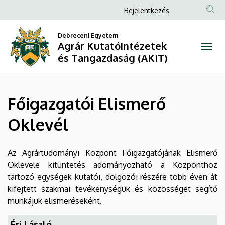
Főigazgatói
Ugrás
Anonim
Bejelentkezés
a
Felhasználói
Elismerő
tartalomra
Debreceni Egyetem
fiók
Agrár Kutatóintézetek
Oklevél
menüje
és Tangazdaság (AKIT)
|
Agrár
Főigazgatói Elismerő
Kutatóintézetek
Oklevél
és
Tangazdaság
Az Agrártudományi Központ Főigazgatójának Elismerő
Oklevele kitüntetés adományozható a Központhoz
(AKIT)
tartozó egységek kutatói, dolgozói részére több éven át
kifejtett szakmai tevékenységük és közösséget segítő
munkájuk elismeréseként.
Éri László