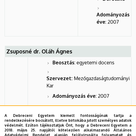
Adományozás
éve
: 2007
Zsuposné dr. Oláh Ágnes
Beosztás
: egyetemi docens
Szervezet:
Mezőgazdaságtudományi
Kar
Adományozás éve
: 2007
A Debreceni Egyetem kiemelt fontosságúnak tartja a
rendelkezésére bocsátott, illetve birtokába jutott személyes adatok
Dr. Kiss Szendille
védelmét. Ezúton tájékoztatjuk Önt, hogy a Debreceni Egyetem a
2018. május 25. napjától kötelezően alkalmazandó Általános
Adatvédelmi Rendelet alapján felülvizsgálta folyamatait és