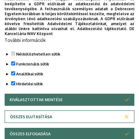
Beosztás
: egyetemi docens
beépítette a GDPR előírásait az adatkezelési és adatvédelmi
tevékenységébe. A felhasználók személyes adatait a Debreceni
Egyetem korábban is teljes körültekintéssel kezelte, megfelelve az
Szervezet:
Mezőgazdaságtudományi
érvényben lévő adatkezelési szabályozásoknak. A GDPR előírásait
Kar
követve frissítettük Adatvédelmi Tájékoztatónkat, amelyet az
alábbi linkre kattintva olvashat el:
Adatkezelési tájékoztató.
DE
Kancellária WAV Központ
Adományozás éve
: 2007
További információk
Nélkülözhetetlen sütik
Legutóbbi frissítés:
2023. 03. 07. 08:40
Funkcionális sütik
Analitikai sütik
Hirdetési sütik
KIVÁLASZTOTTAK MENTÉSE
WITHDRAW CONSENT
Adatvédelem
Adatvédelem
ÖSSZES ELUTASÍTÁSA
Technikai információk
ÖSSZES ELFOGADÁSA