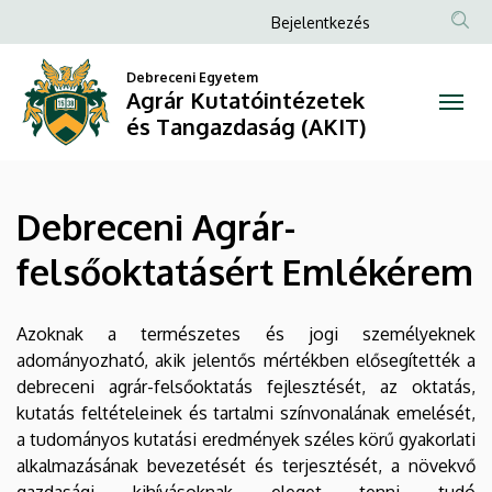
Debreceni
Ugrás
Anonim
Bejelentkezés
a
Felhasználói
Agrár-
tartalomra
Debreceni Egyetem
fiók
Agrár Kutatóintézetek
felsőoktatásért
menüje
és Tangazdaság (AKIT)
Emlékérem
|
Debreceni Agrár-
Agrár
felsőoktatásért Emlékérem
Kutatóintézetek
és
Azoknak a természetes és jogi személyeknek
adományozható, akik jelentős mértékben elősegítették a
Tangazdaság
debreceni agrár-felsőoktatás fejlesztését, az oktatás,
kutatás feltételeinek és tartalmi színvonalának emelését,
(AKIT)
a tudományos kutatási eredmények széles körű gyakorlati
alkalmazásának bevezetését és terjesztését, a növekvő
gazdasági kihívásoknak eleget tenni tudó