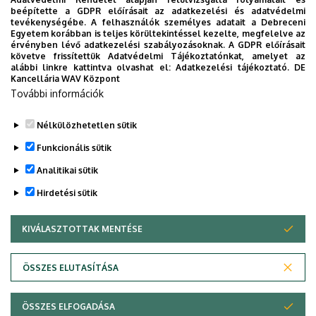
beépítette a GDPR előírásait az adatkezelési és adatvédelmi
tevékenységébe. A felhasználók személyes adatait a Debreceni
Egyetem korábban is teljes körültekintéssel kezelte, megfelelve az
érvényben lévő adatkezelési szabályozásoknak. A GDPR előírásait
Szélsőséges talajokat kivéve
követve frissítettük Adatvédelmi Tájékoztatónkat, amelyet az
Erőteljes növekedésű, nagy
alábbi linkre kattintva olvashat el:
Adatkezelési tájékoztató.
DE
mindenütt termeszthető, jól
termést adó, zölden vagy
Kancellária WAV Központ
bokrosodó, sárga szemszínű
szárazon etethető, piros
További információk
moharfajta
szemszínű moharfajta
Nélkülözhetetlen sütik
Legutóbbi frissítés:
2023. 02. 16. 12:24
Funkcionális sütik
Analitikai sütik
Hirdetési sütik
KIVÁLASZTOTTAK MENTÉSE
WITHDRAW CONSENT
Adatvédelem
Adatvédelem
ÖSSZES ELUTASÍTÁSA
Technikai információk
ÖSSZES ELFOGADÁSA