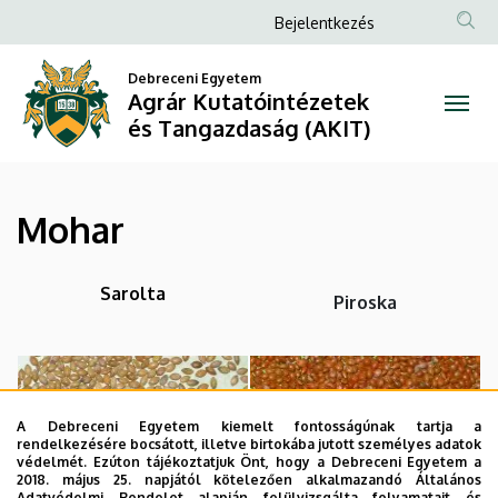
Mohar
Ugrás
Anonim
Bejelentkezés
a
Felhasználói
|
tartalomra
Debreceni Egyetem
fiók
Agrár Kutatóintézetek
Agrár
menüje
és Tangazdaság (AKIT)
Kutatóintézetek
és
Mohar
Tangazdaság
(AKIT)
Sarolta
Piroska
A Debreceni Egyetem kiemelt fontosságúnak tartja a
rendelkezésére bocsátott, illetve birtokába jutott személyes adatok
védelmét. Ezúton tájékoztatjuk Önt, hogy a Debreceni Egyetem a
2018. május 25. napjától kötelezően alkalmazandó Általános
Adatvédelmi Rendelet alapján felülvizsgálta folyamatait és