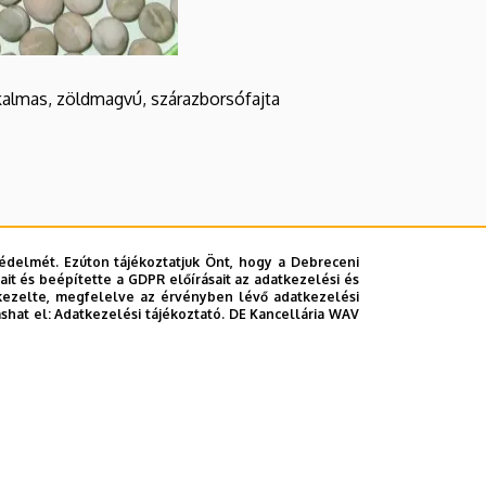
lkalmas, zöldmagvú, szárazborsófajta
édelmét. Ezúton tájékoztatjuk Önt, hogy a Debreceni
it és beépítette a GDPR előírásait az adatkezelési és
kezelte, megfelelve az érvényben lévő adatkezelési
ashat el:
Adatkezelési tájékoztató.
DE Kancellária WAV