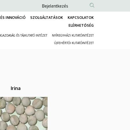
Anonim
Bejelentkezés
Felhasználói
ÉS INNOVÁCIÓ
SZOLGÁLTATÁSOK
KAPCSOLATOK
fiók
Fő
ELÉRHETŐSÉG
menüje
navigáció
GAZDASÁG ÉS TÁJKUTATÓ INTÉZET
NYÍREGYHÁZI KUTATÓINTÉZET
Másodlagos
ÚJFEHÉRTÓI KUTATÓINTÉZET
navigáció
Irina