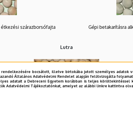
 étkezési szárazborsófajta
Gépi betakarításra a
Lutra
 rendelkezésére bocsátott, illetve birtokába jutott személyes adatok v
azandó Általános Adatvédelmi Rendelet alapján felülvizsgálta folyamata
yes adatait a Debreceni Egyetem korábban is teljes körültekintéssel 
tük Adatvédelmi Tájékoztatónkat, amelyet az alábbi linkre kattintva olv
Kacsos típusú, sárgamagvú, étkezési szárazborsófajta