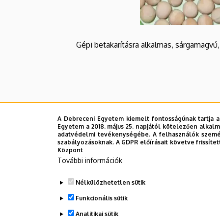
Gépi betakarításra alkalmas, sárgamagvú,
A Debreceni Egyetem kiemelt fontosságúnak tartja a
Egyetem a 2018. május 25. napjától kötelezően alkalm
adatvédelmi tevékenységébe. A felhasználók személ
szabályozásoknak. A GDPR előírásait követve frissítet
Központ
További információk
Nélkülözhetetlen sütik
Funkcionális sütik
Analitikai sütik
Legutóbbi frissítés:
2023. 02. 16. 12:24