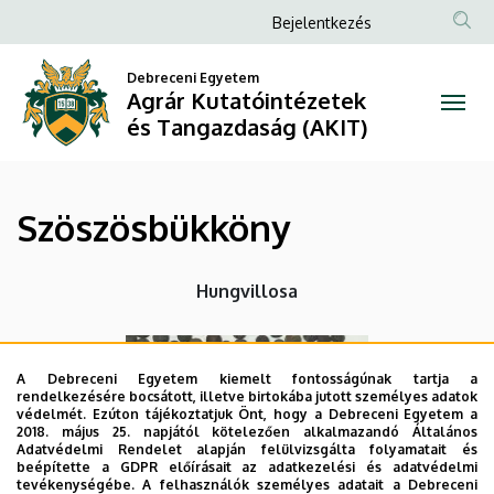
Szöszösbükköny
Ugrás
Anonim
Bejelentkezés
a
Felhasználói
|
tartalomra
Debreceni Egyetem
fiók
Agrár Kutatóintézetek
Agrár
menüje
és Tangazdaság (AKIT)
Kutatóintézetek
és
Szöszösbükköny
Tangazdaság
(AKIT)
Hungvillosa
A Debreceni Egyetem kiemelt fontosságúnak tartja a
rendelkezésére bocsátott, illetve birtokába jutott személyes adatok
védelmét. Ezúton tájékoztatjuk Önt, hogy a Debreceni Egyetem a
2018. május 25. napjától kötelezően alkalmazandó Általános
Adatvédelmi Rendelet alapján felülvizsgálta folyamatait és
beépítette a GDPR előírásait az adatkezelési és adatvédelmi
tevékenységébe. A felhasználók személyes adatait a Debreceni