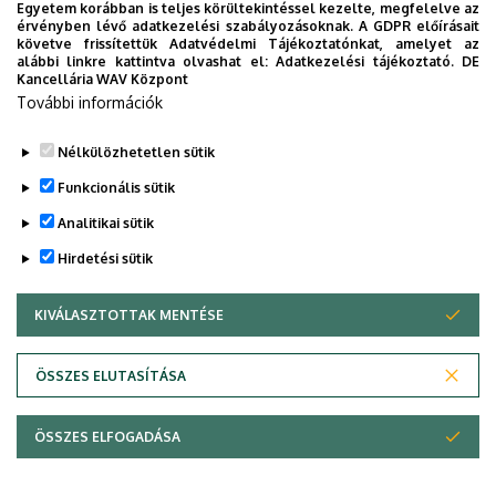
Egyetem korábban is teljes körültekintéssel kezelte, megfelelve az
érvényben lévő adatkezelési szabályozásoknak. A GDPR előírásait
követve frissítettük Adatvédelmi Tájékoztatónkat, amelyet az
alábbi linkre kattintva olvashat el:
Adatkezelési tájékoztató.
DE
Gyenge termékenységű talajon is termeszthető, kiválóan
Kancellária WAV Központ
alkalmazkodó, jó télálló, nagy zöldtermést adó, nagy
További információk
fehérjetartalmú szöszösbükkönyfajta
Nélkülözhetetlen sütik
Legutóbbi frissítés:
2023. 02. 16. 12:24
Funkcionális sütik
Analitikai sütik
Hirdetési sütik
KIVÁLASZTOTTAK MENTÉSE
WITHDRAW CONSENT
Adatvédelem
Adatvédelem
ÖSSZES ELUTASÍTÁSA
Technikai információk
ÖSSZES ELFOGADÁSA
Copyright © 2026 Unideb