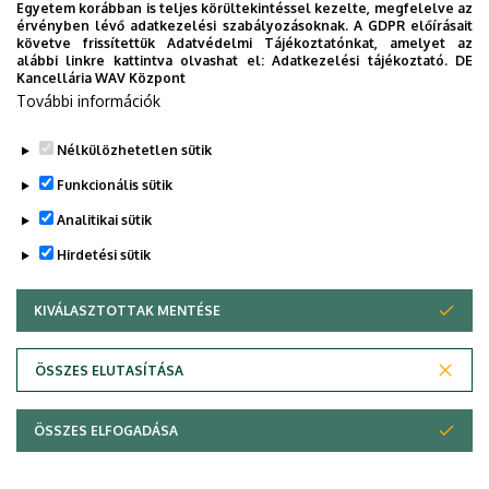
Egyetem korábban is teljes körültekintéssel kezelte, megfelelve az
érvényben lévő adatkezelési szabályozásoknak. A GDPR előírásait
követve frissítettük Adatvédelmi Tájékoztatónkat, amelyet az
alábbi linkre kattintva olvashat el:
Adatkezelési tájékoztató.
DE
Betegségekkel szemben jól ellenálló, nagy
Kancellária WAV Központ
termőképességű, magas fehérjetartalmú, étkezési célra is
További információk
kiválóan alkalmas tritikále fajta
Nélkülözhetetlen sütik
Legutóbbi frissítés:
2023. 02. 16. 12:24
Funkcionális sütik
Analitikai sütik
Hirdetési sütik
KIVÁLASZTOTTAK MENTÉSE
WITHDRAW CONSENT
Adatvédelem
Adatvédelem
ÖSSZES ELUTASÍTÁSA
Technikai információk
ÖSSZES ELFOGADÁSA
Copyright © 2026 Unideb