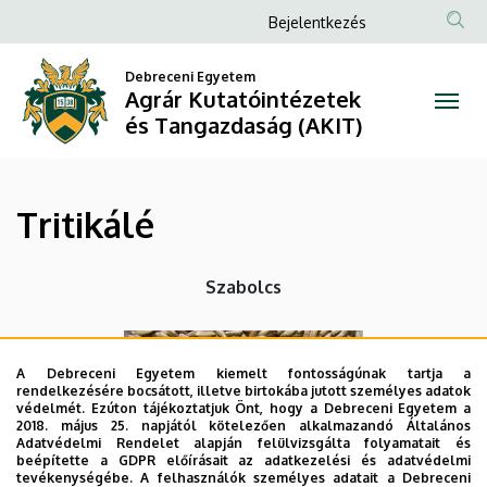
Tritikálé
Ugrás
Anonim
Bejelentkezés
a
Felhasználói
|
tartalomra
Debreceni Egyetem
fiók
Agrár Kutatóintézetek
Agrár
menüje
és Tangazdaság (AKIT)
Kutatóintézetek
és
Tritikálé
Tangazdaság
(AKIT)
Szabolcs
A Debreceni Egyetem kiemelt fontosságúnak tartja a
rendelkezésére bocsátott, illetve birtokába jutott személyes adatok
védelmét. Ezúton tájékoztatjuk Önt, hogy a Debreceni Egyetem a
2018. május 25. napjától kötelezően alkalmazandó Általános
Adatvédelmi Rendelet alapján felülvizsgálta folyamatait és
beépítette a GDPR előírásait az adatkezelési és adatvédelmi
tevékenységébe. A felhasználók személyes adatait a Debreceni