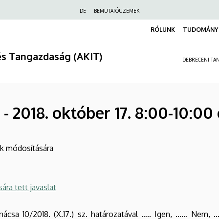
Felső
DE
BEMUTATÓÜZEMEK
navigáció
RÓLUNK
TUDOMÁNY 
és Tangazdaság (AKIT)
DEBRECENI TAN
- 2018. október 17. 8:00-10:00 
ek módosítására
ra tett javaslat
ácsa 10/2018. (X.17.) sz. határozatával ….. Igen, …… Nem, 