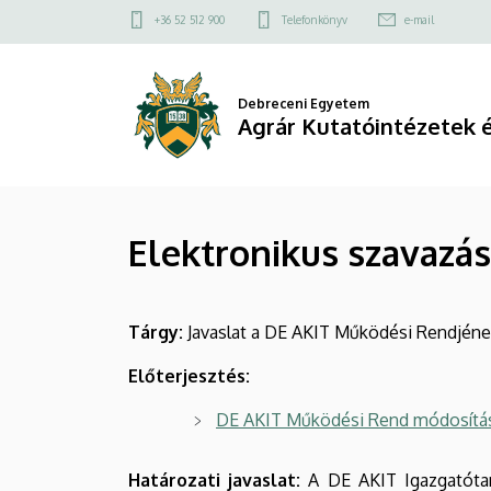
Elektronikus
Ugrás
Felső
+36 52 512 900
Telefonkönyv
e-mail
a
kapcsolat
szavazás
tartalomra
menü
-
Debreceni Egyetem
Agrár Kutatóintézetek 
2018.
október
17.
Elektronikus szavazás 
8:00-
10:00
Tárgy:
Javaslat a DE AKIT Működési Rendjén
óráig
Előterjesztés:
|
DE AKIT Működési Rend módosításá
Agrár
Határozati javaslat:
A DE AKIT Igazgatótan