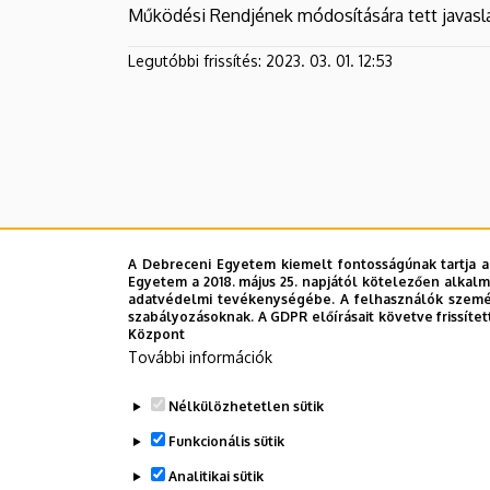
Kutatóintézetek
Működési Rendjének módosítására tett javasla
és
Legutóbbi frissítés:
2023. 03. 01. 12:53
Tangazdaság
(AKIT)
A Debreceni Egyetem kiemelt fontosságúnak tartja a
Egyetem a 2018. május 25. napjától kötelezően alkalm
adatvédelmi tevékenységébe. A felhasználók személ
szabályozásoknak. A GDPR előírásait követve frissítet
Központ
További információk
Nélkülözhetetlen sütik
Funkcionális sütik
Analitikai sütik