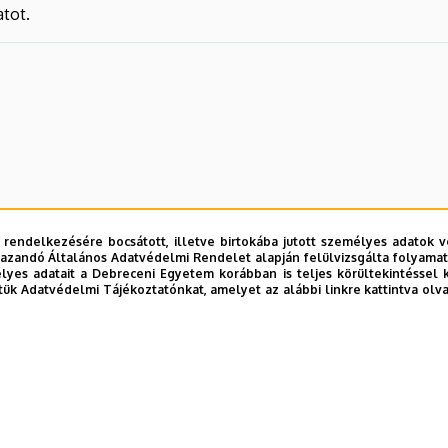
tot.
 rendelkezésére bocsátott, illetve birtokába jutott személyes adatok v
azandó Általános Adatvédelmi Rendelet alapján felülvizsgálta folyamata
yes adatait a Debreceni Egyetem korábban is teljes körültekintéssel 
tük Adatvédelmi Tájékoztatónkat, amelyet az alábbi linkre kattintva olv