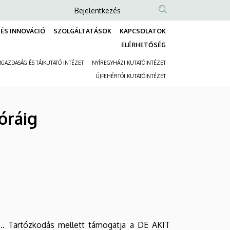
Anonim
Bejelentkezés
Felhasználói
ÉS INNOVÁCIÓ
SZOLGÁLTATÁSOK
KAPCSOLATOK
fiók
Fő
ELÉRHETŐSÉG
menüje
navigáció
GAZDASÁG ÉS TÁJKUTATÓ INTÉZET
NYÍREGYHÁZI KUTATÓINTÉZET
Másodlagos
ÚJFEHÉRTÓI KUTATÓINTÉZET
navigáció
óráig
….. Tartózkodás mellett támogatja a DE AKIT