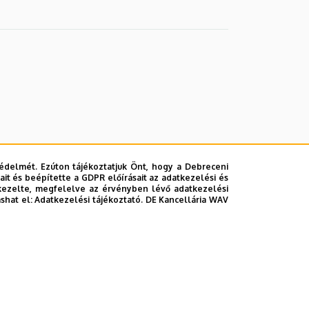
édelmét. Ezúton tájékoztatjuk Önt, hogy a Debreceni
it és beépítette a GDPR előírásait az adatkezelési és
kezelte, megfelelve az érvényben lévő adatkezelési
ashat el:
Adatkezelési tájékoztató.
DE Kancellária WAV