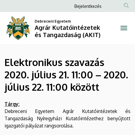
Elektronikus
Ugrás
Anonim
Bejelentkezés
a
Felhasználói
szavazás
tartalomra
Debreceni Egyetem
fiók
Agrár Kutatóintézetek
2020.
menüje
és Tangazdaság (AKIT)
július
21.
Elektronikus szavazás
11:00
2020. július 21. 11:00 – 2020.
–
július 22. 11:00 között
2020.
július
Tárgy:
Debreceni Egyetem Agrár Kutatóintézetek és
22.
Tangazdaság Nyíregyházi Kutatóintézethez benyújtott
igazgatói pályázat rangsorolása.
11:00