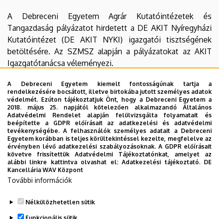
között
A Debreceni Egyetem Agrár Kutatóintézetek és
|
Tangazdaság pályázatot hirdetett a DE AKIT Nyíregyházi
Kutatóintézet (DE AKIT NYKI) igazgatói tisztségének
Agrár
betöltésére. Az SZMSZ alapján a pályázatokat az AKIT
Igazgatótanácsa véleményezi.
Kutatóintézetek
A Debreceni Egyetem kiemelt fontosságúnak tartja a
és
rendelkezésére bocsátott, illetve birtokába jutott személyes adatok
Előterjesztés:
védelmét. Ezúton tájékoztatjuk Önt, hogy a Debreceni Egyetem a
Pályázati felhívás (NYKI)
Tangazdaság
2018. május 25. napjától kötelezően alkalmazandó Általános
Adatvédelmi Rendelet alapján felülvizsgálta folyamatait és
Dr. Zsombik László pályázata
beépítette a GDPR előírásait az adatkezelési és adatvédelmi
(AKIT)
Véleményező Bizottság jegyzőkönyve
tevékenységébe. A felhasználók személyes adatait a Debreceni
Egyetem korábban is teljes körültekintéssel kezelte, megfelelve az
érvényben lévő adatkezelési szabályozásoknak. A GDPR előírásait
Határozati javaslat:
követve frissítettük Adatvédelmi Tájékoztatónkat, amelyet az
A DE AKIT Igazgatótanácsa 6/2020. (VII.22.) sz.
alábbi linkre kattintva olvashat el:
Adatkezelési tájékoztató.
DE
Kancellária WAV Központ
határozatával ….. Igen, …… Nem, ….. Tartózkodás
További információk
mellett támogatja Dr. Zsombik László igazgatói
kinevezését.
Nélkülözhetetlen sütik
Legutóbbi frissítés:
2023. 03. 01. 14:35
Funkcionális sütik