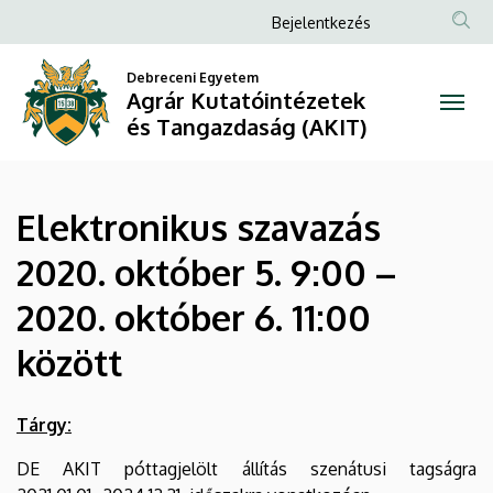
Elektronikus
Ugrás
Anonim
Bejelentkezés
a
Felhasználói
szavazás
tartalomra
Debreceni Egyetem
fiók
Agrár Kutatóintézetek
2020.
menüje
és Tangazdaság (AKIT)
október
5.
Elektronikus szavazás
9:00
2020. október 5. 9:00 –
–
2020. október 6. 11:00
2020.
között
október
6.
Tárgy:
11:00
DE AKIT póttagjelölt állítás szenátusi tagságra