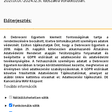
2021.01.01.-2024.12.31. időszakra vonatkozóan.
között
|
Előterjesztés:
Agrár
Tájékoztató levél
Kutatóintézetek
A Debreceni Egyetem kiemelt fontosságúnak tartja a
Póttagjelöltek listája
rendelkezésére bocsátott, illetve birtokába jutott személyes adatok
és
védelmét. Ezúton tájékoztatjuk Önt, hogy a Debreceni Egyetem a
2018. május 25. napjától kötelezően alkalmazandó Általános
Adatvédelmi Rendelet alapján felülvizsgálta folyamatait és
Tangazdaság
beépítette a GDPR előírásait az adatkezelési és adatvédelmi
Határozati javaslat:
tevékenységébe. A felhasználók személyes adatait a Debreceni
(AKIT)
Egyetem korábban is teljes körültekintéssel kezelte, megfelelve az
érvényben lévő adatkezelési szabályozásoknak. A GDPR előírásait
A DE AKIT Igazgatótanácsa 8/2020. (X. 06.) sz.
követve frissítettük Adatvédelmi Tájékoztatónkat, amelyet az
határozatával ….. Igen, …… Nem, ….. Tartózkodás mellett
alábbi linkre kattintva olvashat el:
Adatkezelési tájékoztató.
DE
Kancellária WAV Központ
jóváhagyja
a DE AKIT póttagjelöltjeit a szenátusban
További információk
való részvételre a 2021.01.01.-2024.12.31. időtartamra
vonatkozóan.
Nélkülözhetetlen sütik
Legutóbbi frissítés:
2023. 03. 01. 14:38
Funkcionális sütik