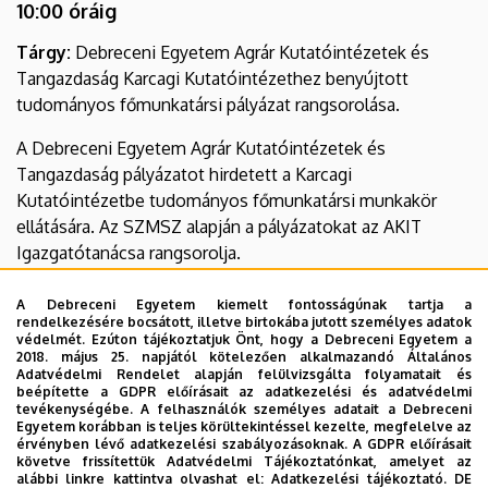
10:00 óráig
Tárgy:
Debreceni Egyetem Agrár Kutatóintézetek és
Tangazdaság Karcagi Kutatóintézethez benyújtott
tudományos főmunkatársi pályázat rangsorolása.
A Debreceni Egyetem Agrár Kutatóintézetek és
Tangazdaság pályázatot hirdetett a Karcagi
Kutatóintézetbe tudományos főmunkatársi munkakör
ellátására. Az SZMSZ alapján a pályázatokat az AKIT
Igazgatótanácsa rangsorolja.
Előterjesztés:
A Debreceni Egyetem kiemelt fontosságúnak tartja a
rendelkezésére bocsátott, illetve birtokába jutott személyes adatok
Pályázati felhívás
védelmét. Ezúton tájékoztatjuk Önt, hogy a Debreceni Egyetem a
2018. május 25. napjától kötelezően alkalmazandó Általános
Adatvédelmi Rendelet alapján felülvizsgálta folyamatait és
Dr. Csízi István pályázata
beépítette a GDPR előírásait az adatkezelési és adatvédelmi
tevékenységébe. A felhasználók személyes adatait a Debreceni
Bíráló Bizottság jegyzőkönyve
Egyetem korábban is teljes körültekintéssel kezelte, megfelelve az
érvényben lévő adatkezelési szabályozásoknak. A GDPR előírásait
követve frissítettük Adatvédelmi Tájékoztatónkat, amelyet az
Határozati javaslat:
A DE AKIT Igazgatótanácsa 3/2018.
alábbi linkre kattintva olvashat el:
Adatkezelési tájékoztató.
DE