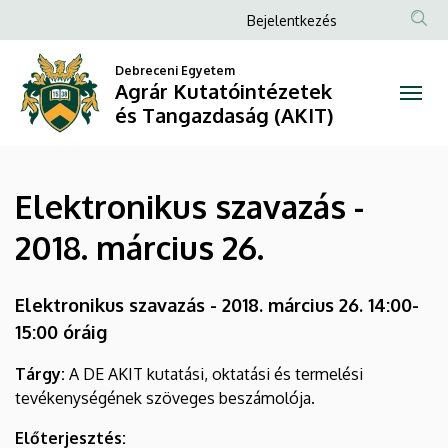
Elektronikus
Ugrás
Anonim
Bejelentkezés
a
Felhasználói
szavazás
tartalomra
Debreceni Egyetem
fiók
Agrár Kutatóintézetek
-
menüje
és Tangazdaság (AKIT)
2018.
március
Elektronikus szavazás -
26.
2018. március 26.
|
Agrár
Elektronikus szavazás - 2018. március 26. 14:00-
15:00 óráig
Kutatóintézetek
Tárgy:
A DE AKIT kutatási, oktatási és termelési
és
tevékenységének szöveges beszámolója.
Tangazdaság
Előterjesztés: