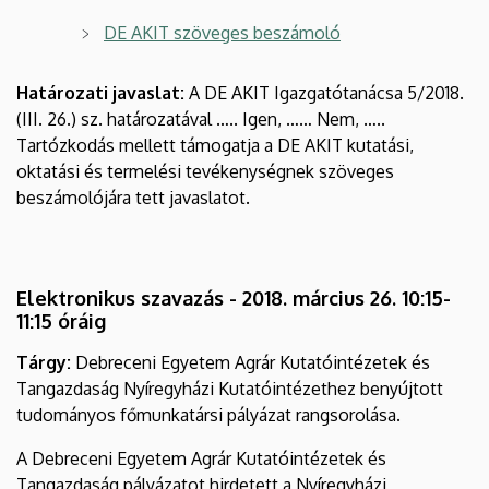
(AKIT)
DE AKIT szöveges beszámoló
Határozati javaslat:
A DE AKIT Igazgatótanácsa 5/2018.
(III. 26.) sz. határozatával ….. Igen, …… Nem, …..
Tartózkodás mellett támogatja a DE AKIT kutatási,
oktatási és termelési tevékenységnek szöveges
beszámolójára tett javaslatot.
Elektronikus szavazás - 2018. március 26. 10:15-
11:15 óráig
Tárgy:
Debreceni Egyetem Agrár Kutatóintézetek és
Tangazdaság Nyíregyházi Kutatóintézethez benyújtott
tudományos főmunkatársi pályázat rangsorolása.
A Debreceni Egyetem Agrár Kutatóintézetek és
Tangazdaság pályázatot hirdetett a Nyíregyházi