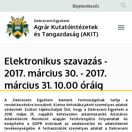
Elektronikus
Ugrás
Anonim
Bejelentkezés
a
Felhasználói
szavazás
tartalomra
Debreceni Egyetem
fiók
Agrár Kutatóintézetek
-
menüje
és Tangazdaság (AKIT)
2017.
március
Elektronikus szavazás -
30.
2017. március 30. - 2017.
-
március 31. 10.00 óráig
2017.
március
A Debreceni Egyetem kiemelt fontosságúnak tartja a
Tárgy:
Javaslat a DE AKIT 2017. évi belső gazdálkodási
rendelkezésére bocsátott, illetve birtokába jutott személyes adatok
költségvetésére
védelmét. Ezúton tájékoztatjuk Önt, hogy a Debreceni Egyetem a
31.
2018. május 25. napjától kötelezően alkalmazandó Általános
Adatvédelmi Rendelet alapján felülvizsgálta folyamatait és
AKIT belső gazdálkodási költségvetés
10.00
beépítette a GDPR előírásait az adatkezelési és adatvédelmi
tevékenységébe. A felhasználók személyes adatait a Debreceni