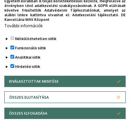
Egyetem korábban is teljes körültekintéssel kezelte, megfelelve az
óráig
Határozati javaslat:
A DE AKIT Igazgatótanácsa 4/2017.
érvényben lévő adatkezelési szabályozásoknak. A GDPR előírásait
követve frissítettük Adatvédelmi Tájékoztatónkat, amelyet az
(III.31.) sz. határozatával ......Igen, .....Nem, ..... Tartózkodás
|
alábbi linkre kattintva olvashat el:
Adatkezelési tájékoztató.
DE
mellett támogatja a DE AKIT 2017. évi belső gazdálkodási
Kancellária WAV Központ
költségvetésére tett javaslatot.
További információk
Agrár
Legutóbbi frissítés:
2023. 02. 16. 12:24
Kutatóintézetek
Nélkülözhetetlen sütik
Funkcionális sütik
és
Analitikai sütik
Tangazdaság
Hirdetési sütik
(AKIT)
KIVÁLASZTOTTAK MENTÉSE
WITHDRAW CONSENT
Adatvédelem
Adatvédelem
ÖSSZES ELUTASÍTÁSA
Technikai információk
ÖSSZES ELFOGADÁSA
Copyright © 2026 Unideb