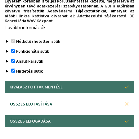
Egyetem korábban is teljes körültekintéssel kezelte, megfelelve az
érvényben lévő adatkezelési szabályozásoknak. A GDPR előírásait
követve frissítettük Adatvédelmi Tájékoztatónkat, amelyet az
alábbi linkre kattintva olvashat el:
Adatkezelési tájékoztató.
DE
Legutóbbi frissítés:
2023. 03. 06. 09:21
Kancellária WAV Központ
További információk
Nélkülözhetetlen sütik
Funkcionális sütik
Analitikai sütik
Hirdetési sütik
KIVÁLASZTOTTAK MENTÉSE
WITHDRAW CONSENT
Adatvédelem
Adatvédelem
ÖSSZES ELUTASÍTÁSA
Technikai információk
ÖSSZES ELFOGADÁSA
Copyright © 2026 Unideb