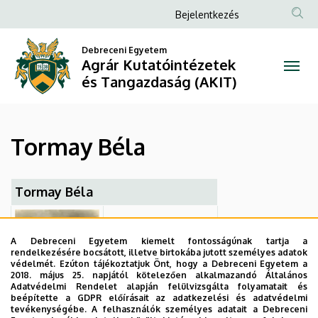
Tormay
Ugrás
Anonim
Bejelentkezés
a
Felhasználói
Béla
tartalomra
Debreceni Egyetem
fiók
Agrár Kutatóintézetek
|
menüje
és Tangazdaság (AKIT)
Agrár
Kutatóintézetek
Tormay Béla
és
Tangazdaság
Tormay Béla
(AKIT)
A Debreceni Egyetem kiemelt fontosságúnak tartja a
Név:
Tormay
rendelkezésére bocsátott, illetve birtokába jutott személyes adatok
védelmét. Ezúton tájékoztatjuk Önt, hogy a Debreceni Egyetem a
Béla (1839-
2018. május 25. napjától kötelezően alkalmazandó Általános
1906)
Adatvédelmi Rendelet alapján felülvizsgálta folyamatait és
beépítette a GDPR előírásait az adatkezelési és adatvédelmi
tevékenységébe. A felhasználók személyes adatait a Debreceni