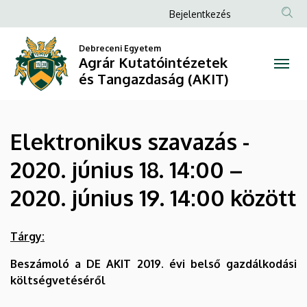
Elektronikus
Ugrás
Anonim
Bejelentkezés
a
Felhasználói
szavazás
tartalomra
Debreceni Egyetem
fiók
Agrár Kutatóintézetek
-
menüje
és Tangazdaság (AKIT)
2020.
június
Elektronikus szavazás -
18.
2020. június 18. 14:00 –
14:00
2020. június 19. 14:00 között
–
2020.
Tárgy:
június
Beszámoló a DE AKIT 2019. évi belső gazdálkodási
költségvetéséről
19.