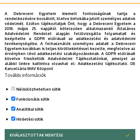
14:00
Előterjesztés:
A Debreceni Egyetem kiemelt fontosságúnak tartja a
között
rendelkezésére bocsátott, illetve birtokába jutott személyes adatok
védelmét. Ezúton tájékoztatjuk Önt, hogy a Debreceni Egyetem a
DE AKIT 2019. évi belső gazdálkodási költségvetés
2018. május 25. napjától kötelezően alkalmazandó Általános
|
Adatvédelmi Rendelet alapján felülvizsgálta folyamatait és
beépítette a GDPR előírásait az adatkezelési és adatvédelmi
Agrár
tevékenységébe. A felhasználók személyes adatait a Debreceni
Egyetem korábban is teljes körültekintéssel kezelte, megfelelve az
Határozati javaslat:
érvényben lévő adatkezelési szabályozásoknak. A GDPR előírásait
Kutatóintézetek
követve frissítettük Adatvédelmi Tájékoztatónkat, amelyet az
A DE AKIT Igazgatótanácsa 3/2020. (VI. 19.) sz.
alábbi linkre kattintva olvashat el:
Adatkezelési tájékoztató.
DE
és
Kancellária WAV Központ
határozatával ….. Igen, …… Nem, ….. Tartózkodás mellett
További információk
jóváhagyja
a DE AKIT 2019. évi belső gazdálkodási
Tangazdaság
költségvetéséről szóló beszámolót.
Nélkülözhetetlen sütik
(AKIT)
Legutóbbi frissítés:
2023. 03. 21. 10:44
Funkcionális sütik
Analitikai sütik
Hirdetési sütik
KIVÁLASZTOTTAK MENTÉSE
WITHDRAW CONSENT