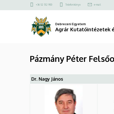
Pázmány
Ugrás
Felső
+36 52 512 900
Telefonkönyv
e-mail
a
kapcsolat
Péter
tartalomra
menü
Felsőoktatási
Debreceni Egyetem
Agrár Kutatóintézetek 
Díj
|
Agrár
Pázmány Péter Felsőok
Kutatóintézetek
és
Dr. Nagy János
Tangazdaság
(AKIT)