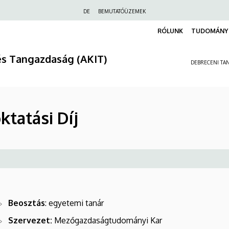
Felső
DE
BEMUTATÓÜZEMEK
navigáció
RÓLUNK
TUDOMÁNY 
és Tangazdaság (AKIT)
DEBRECENI TAN
tatási Díj
Beosztás
: egyetemi tanár
Szervezet:
Mezőgazdaságtudományi Kar