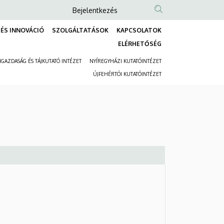
Anonim
Bejelentkezés
Felhasználói
ÉS INNOVÁCIÓ
SZOLGÁLTATÁSOK
KAPCSOLATOK
fiók
Fő
ELÉRHETŐSÉG
menüje
navigáció
GAZDASÁG ÉS TÁJKUTATÓ INTÉZET
NYÍREGYHÁZI KUTATÓINTÉZET
Másodlagos
ÚJFEHÉRTÓI KUTATÓINTÉZET
navigáció