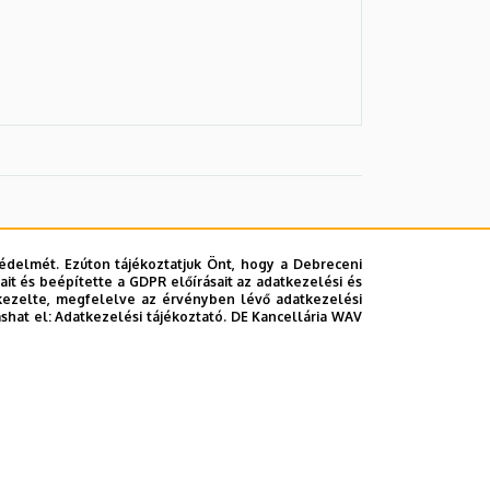
édelmét. Ezúton tájékoztatjuk Önt, hogy a Debreceni
it és beépítette a GDPR előírásait az adatkezelési és
kezelte, megfelelve az érvényben lévő adatkezelési
ashat el:
Adatkezelési tájékoztató.
DE Kancellária WAV