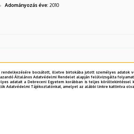
Adományozás éve
: 2010
 rendelkezésére bocsátott, illetve birtokába jutott személyes adatok v
azandó Általános Adatvédelmi Rendelet alapján felülvizsgálta folyamata
yes adatait a Debreceni Egyetem korábban is teljes körültekintéssel 
tük Adatvédelmi Tájékoztatónkat, amelyet az alábbi linkre kattintva olv