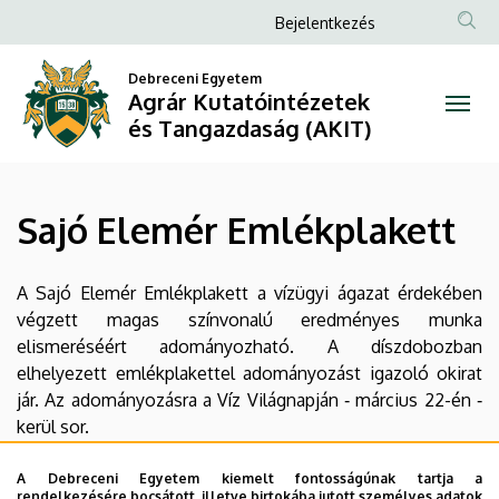
Sajó
Ugrás
Anonim
Bejelentkezés
a
Felhasználói
Elemér
tartalomra
Debreceni Egyetem
fiók
Agrár Kutatóintézetek
Emlékplakett
menüje
és Tangazdaság (AKIT)
|
Agrár
Sajó Elemér Emlékplakett
Kutatóintézetek
és
A Sajó Elemér Emlékplakett a vízügyi ágazat érdekében
végzett magas színvonalú eredményes munka
Tangazdaság
elismeréséért adományozható. A díszdobozban
elhelyezett emlékplakettel adományozást igazoló okirat
(AKIT)
jár. Az adományozásra a Víz Világnapján ‑ március 22-én ‑
kerül sor.
Dr. Tamás János
A Debreceni Egyetem kiemelt fontosságúnak tartja a
rendelkezésére bocsátott, illetve birtokába jutott személyes adatok