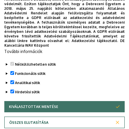
védelmét. Ezúton tájékoztatjuk Önt, hogy a Debreceni Egyetem a
Beosztás
: egyetemi tanár
2018. május 25. napjától kötelezően alkalmazandó Általános
Adatvédelmi Rendelet alapján felülvizsgálta folyamatait és
beépítette a GDPR előírásait az adatkezelési és adatvédelmi
Szervezet:
Mezőgazdaság-,
tevékenységébe. A felhasználók személyes adatait a Debreceni
Egyetem korábban is teljes körültekintéssel kezelte, megfelelve az
Élelmiszertudományi és
érvényben lévő adatkezelési szabályozásoknak. A GDPR előírásait
Környezetgazdálkodási Kar
követve frissítettük Adatvédelmi Tájékoztatónkat, amelyet az
alábbi linkre kattintva olvashat el:
Adatkezelési tájékoztató.
DE
Adományozás éve
: 2012
Kancellária WAV Központ
További információk
Nélkülözhetetlen sütik
Legutóbbi frissítés:
2023. 03. 06. 15:38
Funkcionális sütik
Analitikai sütik
Hirdetési sütik
KIVÁLASZTOTTAK MENTÉSE
WITHDRAW CONSENT
Adatvédelem
Adatvédelem
ÖSSZES ELUTASÍTÁSA