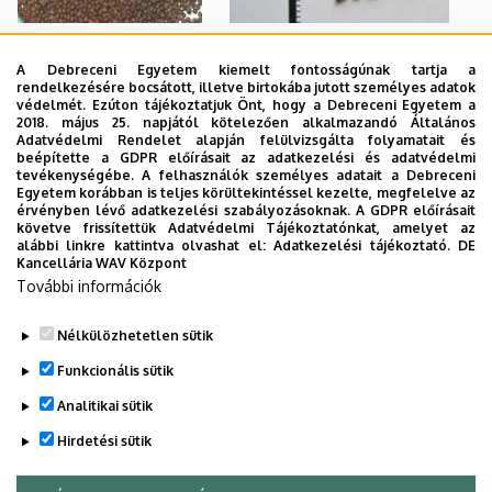
Luteo a Szabolcsi 1 szarvaskerep
A Debreceni Egyetem kiemelt fontosságúnak tartja a
Kedvezőtlen
rendelkezésére bocsátott, illetve birtokába jutott személyes adatok
fajtánk klónszelekcióval
termőhelyi adottságú
védelmét. Ezúton tájékoztatjuk Önt, hogy a Debreceni Egyetem a
továbbfejlesztett változata.
2018. május 25. napjától kötelezően alkalmazandó Általános
területen is jól
Adatvédelmi Rendelet alapján felülvizsgálta folyamatait és
Nemesítésének célkitűzése az
termeszthető, gyors
beépítette a GDPR előírásait az adatkezelési és adatvédelmi
üzemi technológiával
tevékenységébe. A felhasználók személyes adatait a Debreceni
sarjadó képességű,
Egyetem korábban is teljes körültekintéssel kezelte, megfelelve az
betakarítható magtermés
magas fehérjetartalmú
érvényben lévő adatkezelési szabályozásoknak. A GDPR előírásait
növelése volt, a kiindulási fajta
követve frissítettük Adatvédelmi Tájékoztatónkat, amelyet az
takarmányozásra
alábbi linkre kattintva olvashat el:
Adatkezelési tájékoztató.
DE
kedvező zöldhozamának és
alkalmas
Kancellária WAV Központ
alkalmazkodóképességének
További információk
szarvaskerepfajta
megőrzése mellett
Nélkülözhetetlen sütik
Legutóbbi frissítés:
2023. 02. 16. 12:24
Funkcionális sütik
Analitikai sütik
Hirdetési sütik