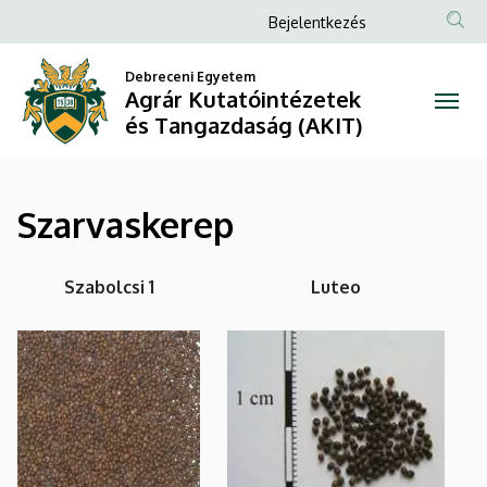
Szarvaskerep
Ugrás
Anonim
Bejelentkezés
a
Felhasználói
|
tartalomra
Debreceni Egyetem
fiók
Agrár Kutatóintézetek
Agrár
menüje
és Tangazdaság (AKIT)
Kutatóintézetek
és
Szarvaskerep
Tangazdaság
(AKIT)
Szabolcsi 1
Luteo