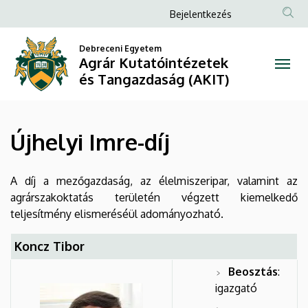
Újhelyi
Ugrás
Anonim
Bejelentkezés
a
Felhasználói
Imre-
tartalomra
Debreceni Egyetem
fiók
Agrár Kutatóintézetek
díj
menüje
és Tangazdaság (AKIT)
|
Agrár
Újhelyi Imre-díj
Kutatóintézetek
és
A díj a mezőgazdaság, az élelmiszeripar, valamint az
agrárszakoktatás területén végzett kiemelkedő
Tangazdaság
teljesítmény elismeréséül adományozható.
(AKIT)
Koncz Tibor
Beosztás
:
igazgató