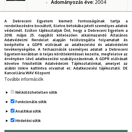
Adományozás éve
: 2004
A Debreceni Egyetem kiemelt fontosságúnak tartja a
rendelkezésére bocsátott, illetve birtokába jutott személyes adatok
Dr. Mihók Sándor
védelmét. Ezúton tájékoztatjuk Önt, hogy a Debreceni Egyetem a
2018. május 25. napjától kötelezően alkalmazandó Általános
Adatvédelmi Rendelet alapján felülvizsgálta folyamatait és
Beosztás
: egyetemi tanár
beépítette a GDPR előírásait az adatkezelési és adatvédelmi
tevékenységébe. A felhasználók személyes adatait a Debreceni
Egyetem korábban is teljes körültekintéssel kezelte, megfelelve az
Szervezet:
Mezőgazdaságtudományi
érvényben lévő adatkezelési szabályozásoknak. A GDPR előírásait
Kar
követve frissítettük Adatvédelmi Tájékoztatónkat, amelyet az
alábbi linkre kattintva olvashat el:
Adatkezelési tájékoztató.
DE
Kancellária WAV Központ
Adományozás éve
: 2001
További információk
Nélkülözhetetlen sütik
Legutóbbi frissítés:
2023. 03. 06. 15:17
Funkcionális sütik
Analitikai sütik
Hirdetési sütik