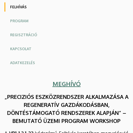
Agrár
Oldalmenü
FELHÍVÁS
Kutatóintézetek
PROGRAM
és
REGISZTRÁCIÓ
Tangazdaság
KAPCSOLAT
(AKIT)
ADATKEZELÉS
MEGHÍVÓ
„PRECIZIÓS ESZKÖZRENDSZER ALKALMAZÁSA A
REGENERATÍV GAZDÁKODÁSBAN,
DÖNTÉSTÁMOGATÓ RENDSZEREK ALAPJÁN” –
BEMUTATÓ ÜZEMI PROGRAM WORKSHOP