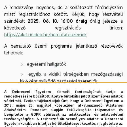
A rendezvény ingyenes, de a korlátozott férőhelyszám
miatt regisztrációhoz kötött. Kérjük, hogy részvételi
szándékát
2025. 06. 18. 16:00 óráig
óráig jelezze a
következő regisztrációs linken:
https://akit.unideb.hu/bemutatouzemek
A bemutató üzemi programra jelentkező résztvevők
lehetnek:
egyetemi hallgatók
egyéb, a vidéki térségekben mezőgazdasági
kkv-ként működő gazdasági szereplők
mezőgazdasági termelői, élelmiszer-
A Debreceni Egyetem kiemelt fontosságúnak tartja a
rendelkezésére bocsátott, illetve birtokába jutott személyes adatok
feldolgozói tevékenységet végzők
védelmét. Ezúton tájékoztatjuk Önt, hogy a Debreceni Egyetem a
2018. május 25. napjától kötelezően alkalmazandó Általános
Adatvédelmi Rendelet alapján felülvizsgálta folyamatait és
Megtisztelő jelenlétére számítunk!
beépítette a GDPR előírásait az adatkezelési és adatvédelmi
tevékenységébe. A felhasználók személyes adatait a Debreceni
Egyetem korábban is teljes körültekintéssel kezelte, megfelelve az