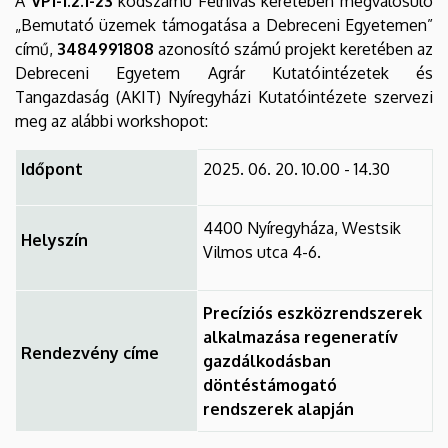
A
VP1-1.2.1-23
kódszámú Felhívás keretében megvalósuló
„Bemutató üzemek támogatása a Debreceni Egyetemen”
című,
3484991808
azonosító számú projekt keretében az
Debreceni Egyetem Agrár Kutatóintézetek és
Tangazdaság (AKIT) Nyíregyházi Kutatóintézete szervezi
meg az alábbi workshopot:
Időpont
2025. 06. 20. 10.00 - 14.30
4400 Nyíregyháza, Westsik
Helyszín
Vilmos utca 4-6.
Precíziós eszközrendszerek
alkalmazása regeneratív
Rendezvény címe
gazdálkodásban
döntéstámogató
rendszerek alapján