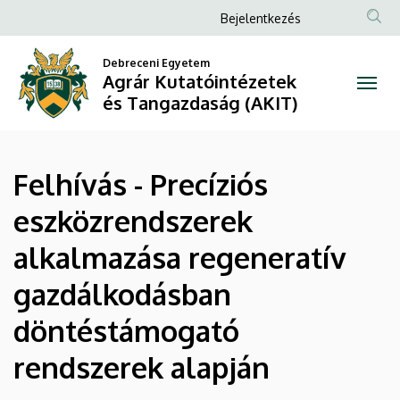
Felhívás
Ugrás
Anonim
Bejelentkezés
a
Felhasználói
-
tartalomra
Debreceni Egyetem
fiók
Agrár Kutatóintézetek
Precíziós
menüje
és Tangazdaság (AKIT)
eszközrendszerek
alkalmazása
Felhívás - Precíziós
regeneratív
eszközrendszerek
gazdálkodásban
alkalmazása regeneratív
döntéstámogató
gazdálkodásban
rendszerek
döntéstámogató
alapján
rendszerek alapján
|