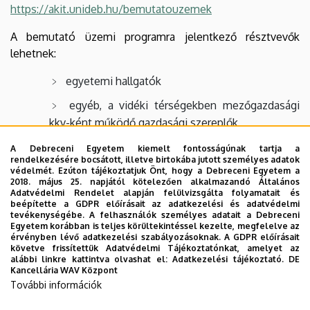
https://akit.unideb.hu/bemutatouzemek
A bemutató üzemi programra jelentkező résztvevők
lehetnek:
egyetemi hallgatók
egyéb, a vidéki térségekben mezőgazdasági
kkv-ként működő gazdasági szereplők
mezőgazdasági termelői, élelmiszer-
A Debreceni Egyetem kiemelt fontosságúnak tartja a
rendelkezésére bocsátott, illetve birtokába jutott személyes adatok
feldolgozói tevékenységet végzők
védelmét. Ezúton tájékoztatjuk Önt, hogy a Debreceni Egyetem a
2018. május 25. napjától kötelezően alkalmazandó Általános
Adatvédelmi Rendelet alapján felülvizsgálta folyamatait és
Megtisztelő jelenlétére számítunk!
beépítette a GDPR előírásait az adatkezelési és adatvédelmi
tevékenységébe. A felhasználók személyes adatait a Debreceni
Egyetem korábban is teljes körültekintéssel kezelte, megfelelve az
érvényben lévő adatkezelési szabályozásoknak. A GDPR előírásait
A Bemutató program a Vidékfejlesztési program keretén belül
követve frissítettük Adatvédelmi Tájékoztatónkat, amelyet az
alábbi linkre kattintva olvashat el:
Adatkezelési tájékoztató.
DE
meghirdetett „
Bemutató üzemek támogatása
” című, VP1-1.2.1-23
Kancellária WAV Központ
kódszámú felhívását elnyert projektnek köszönhetően valósul meg.
További információk
A rendezvénysorozatokra várják az aktív mezőgazdasági
termelőket, erdőgazdálkodókat és élelmiszer-feldolgozókat.