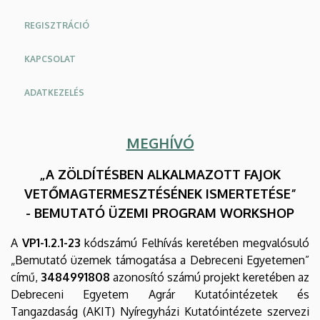
és
REGISZTRÁCIÓ
Tangazdaság
KAPCSOLAT
(AKIT)
ADATKEZELÉS
MEGHÍVÓ
„A ZÖLDÍTÉSBEN ALKALMAZOTT FAJOK
VETŐMAGTERMESZTÉSÉNEK ISMERTETÉSE”
- BEMUTATÓ ÜZEMI PROGRAM WORKSHOP
A
VP1-1.2.1-23
kódszámú Felhívás keretében megvalósuló
„Bemutató üzemek támogatása a Debreceni Egyetemen”
című,
3484991808
azonosító számú projekt keretében az
Debreceni Egyetem Agrár Kutatóintézetek és
Tangazdaság (AKIT) Nyíregyházi Kutatóintézete szervezi