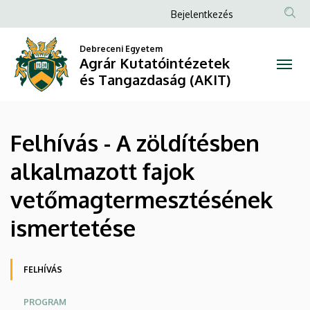
Felhívás
Ugrás
Anonim
Bejelentkezés
a
Felhasználói
-
tartalomra
Debreceni Egyetem
fiók
Agrár Kutatóintézetek
A
menüje
és Tangazdaság (AKIT)
zöldítésben
alkalmazott
Felhívás - A zöldítésben
fajok
alkalmazott fajok
vetőmagtermesztésének
vetőmagtermesztésének
ismertetése
ismertetése
|
Agrár
Oldalmenü
FELHÍVÁS
Kutatóintézetek
PROGRAM