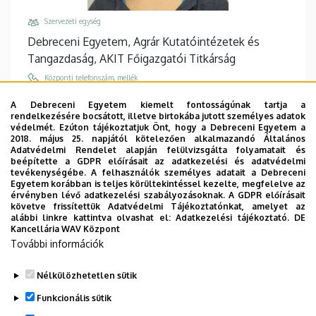
Szervezeti egység
Debreceni Egyetem, Agrár Kutatóintézetek és
Tangazdaság, AKIT Főigazgatói Titkárság
Központi telefonszám, mellék
+36 52 508 444
/
88155
A Debreceni Egyetem kiemelt fontosságúnak tartja a
rendelkezésére bocsátott, illetve birtokába jutott személyes adatok
Email
védelmét. Ezúton tájékoztatjuk Önt, hogy a Debreceni Egyetem a
erdoszs@agr.unideb.hu
2018. május 25. napjától kötelezően alkalmazandó Általános
Adatvédelmi Rendelet alapján felülvizsgálta folyamatait és
Cím
beépítette a GDPR előírásait az adatkezelési és adatvédelmi
tevékenységébe. A felhasználók személyes adatait a Debreceni
4032 Debrecen Böszörményi út 138
Egyetem korábban is teljes körültekintéssel kezelte, megfelelve az
érvényben lévő adatkezelési szabályozásoknak. A GDPR előírásait
Épület, emelet, ajtó
követve frissítettük Adatvédelmi Tájékoztatónkat, amelyet az
"A" Főépület Tanulmányi épület
, földszint, 59
alábbi linkre kattintva olvashat el:
Adatkezelési tájékoztató.
DE
Kancellária WAV Központ
Weboldalak
További információk
Website
Tudóstér profil
Nélkülözhetetlen sütik
Funkcionális sütik