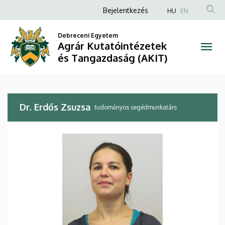
Dr.
Ugrás
Anonim
Bejelentkezés
HU
EN
a
Felhasználói
Erdős
tartalomra
Debreceni Egyetem
fiók
Agrár Kutatóintézetek
Zsuzsa
menüje
és Tangazdaság (AKIT)
|
Agrár
Dr. Erdős Zsuzsa
Kutatóintézetek
tudományos segédmunkatárs
és
Tangazdaság
(AKIT)