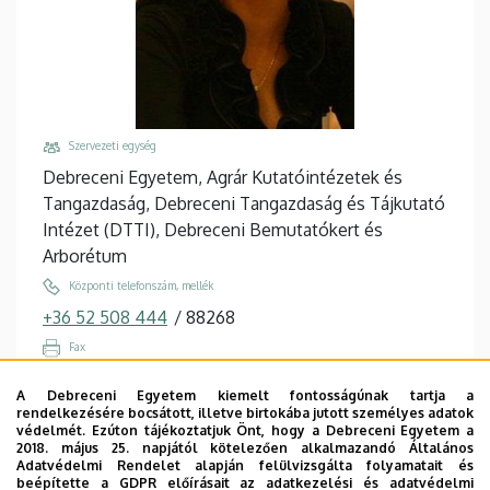
Szervezeti egység
Debreceni Egyetem, Agrár Kutatóintézetek és
Tangazdaság, Debreceni Tangazdaság és Tájkutató
Intézet (DTTI), Debreceni Bemutatókert és
Arborétum
Központi telefonszám, mellék
+36 52 508 444
/
88268
Fax
+36 52 508 334
/
88334
A Debreceni Egyetem kiemelt fontosságúnak tartja a
Email
rendelkezésére bocsátott, illetve birtokába jutott személyes adatok
védelmét. Ezúton tájékoztatjuk Önt, hogy a Debreceni Egyetem a
gyokose@agr.unideb.hu
2018. május 25. napjától kötelezően alkalmazandó Általános
Adatvédelmi Rendelet alapján felülvizsgálta folyamatait és
Cím
beépítette a GDPR előírásait az adatkezelési és adatvédelmi