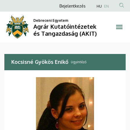
Kocsisné
Ugrás
Anonim
Bejelentkezés
HU
EN
a
Felhasználói
Gyökös
tartalomra
Debreceni Egyetem
fiók
Agrár Kutatóintézetek
Enikő
menüje
és Tangazdaság (AKIT)
|
Agrár
Kocsisné Gyökös Enikő
Kutatóintézetek
ügyintéző
és
Tangazdaság
(AKIT)