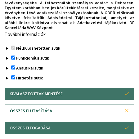
4032 Debrecen, Böszörményi út 138.
tevékenységébe. A felhasználók személyes adatait a Debreceni
Egyetem korábban is teljes körültekintéssel kezelte, megfelelve az
Épület, emelet, ajtó
érvényben lévő adatkezelési szabályozásoknak. A GDPR előírásait
követve frissítettük Adatvédelmi Tájékoztatónkat, amelyet az
ATK Üvegház (Bemutatókert)
alábbi linkre kattintva olvashat el:
Adatkezelési tájékoztató.
DE
Kancellária WAV Központ
Weboldalak
További információk
Website
Leírás
Nélkülözhetetlen sütik
Funkcionális sütik
Analitikai sütik
Hirdetési sütik
KIVÁLASZTOTTAK MENTÉSE
WITHDRAW CONSENT
Adatvédelem
Adatvédelem
ÖSSZES ELUTASÍTÁSA
Technikai információk
ÖSSZES ELFOGADÁSA
Copyright © 2026 Unideb